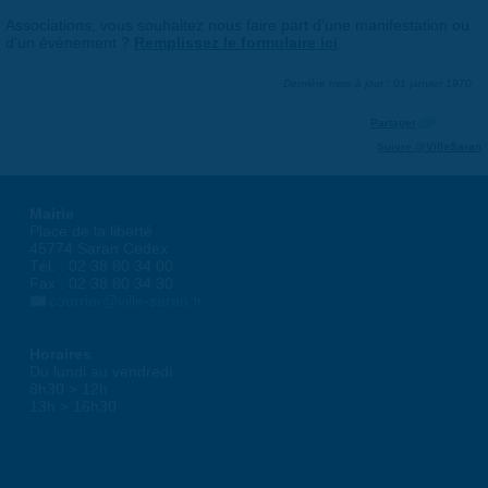
Associations, vous souhaitez nous faire part d'une manifestation ou
d'un événement ?
Remplissez le formulaire ici
.
Dernière mise à jour : 01 janvier 1970
Partager
Suivre @VilleSaran
Mairie
Place de la liberté
45774 Saran Cedex
Tél. : 02 38 80 34 00
Fax : 02 38 80 34 30
courrier@ville-saran.fr
Horaires
Du lundi au vendredi :
8h30 > 12h
13h > 16h30