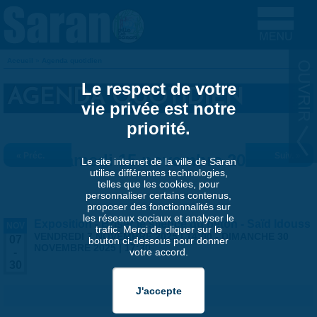
Aller au contenu principal
Accueil
»
Agenda quotidien
VOUS ÊTES ICI
Le respect de votre
AGENDA QUOTIDIEN
vie privée est notre
priorité.
« Préc.
Samedi 15 novembre 2025
Suiv. »
Le site internet de la ville de Saran
utilise différentes technologies,
telles que les cookies, pour
personnaliser certains contenus,
proposer des fonctionnalités sur
les réseaux sociaux et analyser le
Exposition - Briser le silence du béton - Saïd Idouss
NOV
trafic. Merci de cliquer sur le
VENDREDI 7 NOVEMBRE 2025 | 14:00
-
DIMANCHE 30
07
bouton ci-dessous pour donner
NOVEMBRE 2025 | 17:30
votre accord.
-
30