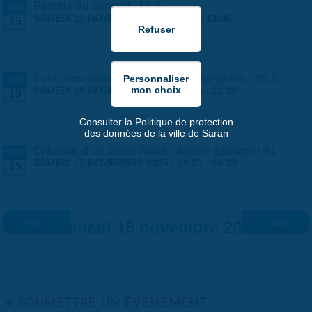
Pastels du samedi - MLC
NOV
SAMEDI 15 NOVEMBRE 2025 |
9:00
-
13:00
15
Éveil sensoriel et musical des tout-petits - MLC
NOV
SAMEDI 15 NOVEMBRE 2025 |
10:30
-
11:30
15
Consulter la Politique de protection
des données de la ville de Saran
Création d'un Book Nook - Atelier débutant #1
NOV
SAMEDI 15 NOVEMBRE 2025 |
14:30
-
16:30
15
« Préc.
Samedi 15 novembre 2025
Suiv. »
SOUMETTRE UN ÉVÉNEMENT