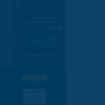
31
Calendrier mensuel ►
Calendrier hebdomadaire ►
Je suis:
Traduire le site
Select Language
▼
es données