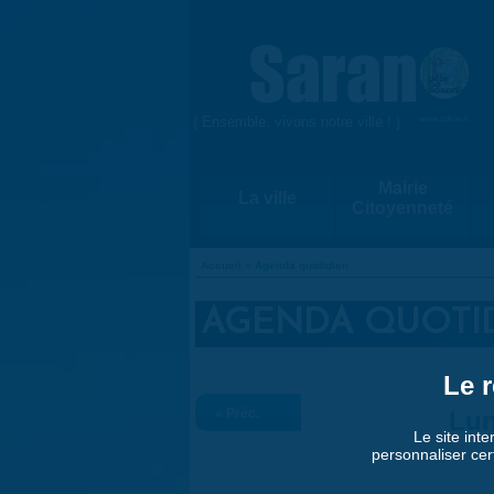
Aller au contenu principal
{ Ensemble, vivons notre ville ! }
www.saran.fr
Mairie
La ville
Citoyenneté
Accueil
»
Agenda quotidien
VOUS ÊTES ICI
AGENDA QUOTI
Le r
« Préc.
Lun
Le site inte
personnaliser cer