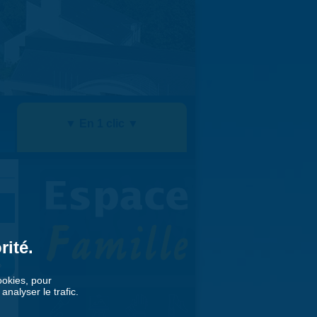
▼ En 1 clic ▼
rité.
»
cookies, pour
nalyser le trafic.