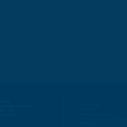
raires
Plan du site
lundi au vendredi :
Flux RSS
30 > 12h
Mentions Légales
h > 16h30
Politique de protection d
Contacts