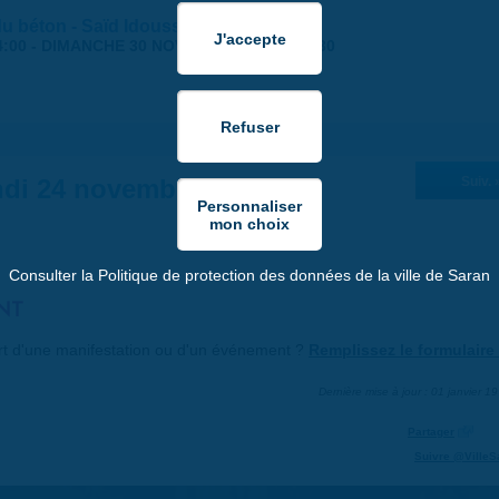
 du béton - Saïd Idouss
4:00
-
DIMANCHE 30 NOVEMBRE 2025 | 17:30
di 24 novembre 2025
Suiv. 
Consulter la Politique de protection des données de la ville de Saran
NT
art d'une manifestation ou d'un événement ?
Remplissez le formulaire 
Dernière mise à jour : 01 janvier 1
Partager
Suivre @VilleS