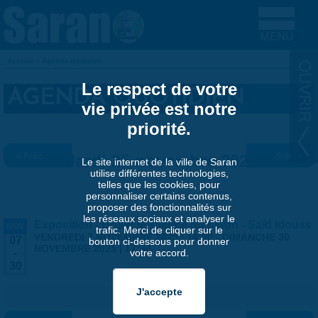
Aller au contenu principal
Accueil
»
Agenda quotidien
VOUS ÊTES ICI
Le respect de votre
AGENDA QUOTIDIEN
vie privée est notre
priorité.
« Préc.
Mardi 25 novembre 2025
Suiv. »
Le site internet de la ville de Saran
utilise différentes technologies,
telles que les cookies, pour
personnaliser certains contenus,
proposer des fonctionnalités sur
les réseaux sociaux et analyser le
Exposition - Briser le silence du béton - Saïd Idouss
NOV
trafic. Merci de cliquer sur le
VENDREDI 7 NOVEMBRE 2025 | 14:00
-
DIMANCHE 30
07
bouton ci-dessous pour donner
NOVEMBRE 2025 | 17:30
votre accord.
-
30