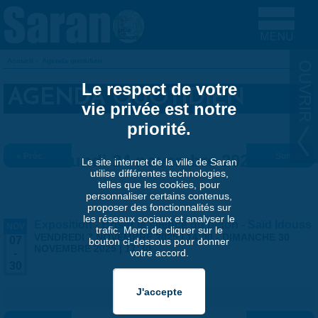
Aller au contenu principal
Accueil
»
Agenda quotidien
VOUS ÊTES ICI
Le respect de votre
AGENDA QUOTIDIEN
vie privée est notre
priorité.
« Préc.
Lundi 24 novembre 2025
Suiv. »
Le site internet de la ville de Saran
utilise différentes technologies,
telles que les cookies, pour
personnaliser certains contenus,
proposer des fonctionnalités sur
les réseaux sociaux et analyser le
Exposition - Briser le silence du béton - Saïd Idouss
NOV
trafic. Merci de cliquer sur le
VENDREDI 7 NOVEMBRE 2025 | 14:00
-
DIMANCHE 30
07
bouton ci-dessous pour donner
NOVEMBRE 2025 | 17:30
votre accord.
-
30