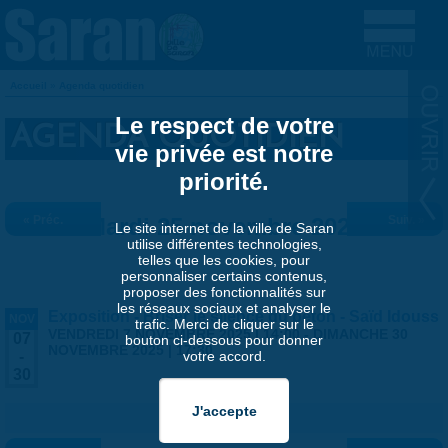
Aller au contenu principal
Accueil
»
Agenda quotidien
VOUS ÊTES ICI
Le respect de votre
AGENDA QUOTIDIEN
vie privée est notre
priorité.
« Préc.
Mardi 25 novembre 2025
Suiv. »
Le site internet de la ville de Saran
utilise différentes technologies,
telles que les cookies, pour
personnaliser certains contenus,
proposer des fonctionnalités sur
les réseaux sociaux et analyser le
Exposition - Briser le silence du béton - Saïd Idouss
NOV
trafic. Merci de cliquer sur le
VENDREDI 7 NOVEMBRE 2025 | 14:00
-
DIMANCHE 30
07
bouton ci-dessous pour donner
NOVEMBRE 2025 | 17:30
votre accord.
-
30