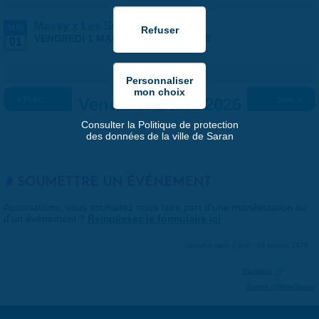
Massy x Les Septors
MAI
VENDREDI 1 MAI 2026 |
20:30
-
23:00
01
« Préc.
Vendredi 1 mai 2026
Suiv. »
Consulter la Politique de protection
des données de la ville de Saran
SOUMETTRE UN ÉVÉNEMENT
Associations, vous souhaitez nous faire part d'une manifestation ou
d'un événement ?
Remplissez le formulaire ici
.
Dernière mise à jour : 01 janvier 1970
Partager
Suivre @VilleSaran