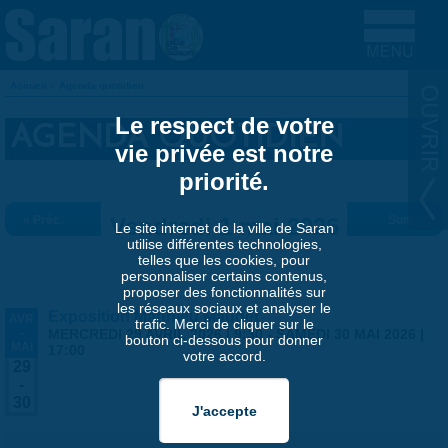
Aller au contenu principal
Accueil
»
Agenda quotidien
VOUS ÊTES ICI
Le respect de votre
AGENDA QUOTIDIEN
vie privée est notre
priorité.
« Préc.
Vendredi 1 mai 2026
Suiv. »
Le site internet de la ville de Saran
utilise différentes technologies,
telles que les cookies, pour
personnaliser certains contenus,
proposer des fonctionnalités sur
les réseaux sociaux et analyser le
Exposition Matthieu Maudet
AVR
trafic. Merci de cliquer sur le
-
MERCREDI 29 AVRIL 2026 | 9:30
-
SAMEDI 30 MAI 2026 |
bouton ci-dessous pour donner
MAI
17:00
votre accord.
29
-
30