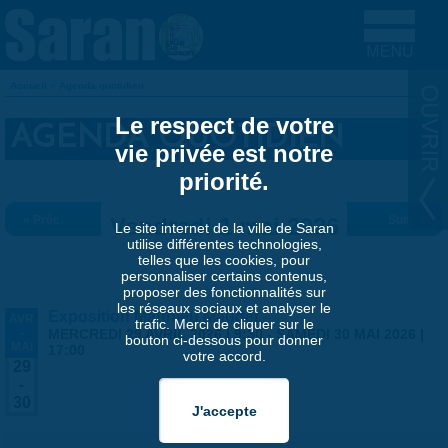
Aller au contenu principal
Accueil
»
Agenda quotidien
VOUS ÊTES ICI
Le respect de votre
AGENDA QUOTIDIEN
vie privée est notre
priorité.
« Préc.
Vendredi 1 mai 2026
Suiv. »
Le site internet de la ville de Saran
utilise différentes technologies,
telles que les cookies, pour
personnaliser certains contenus,
proposer des fonctionnalités sur
les réseaux sociaux et analyser le
Exposition Matthieu Maudet
AVR
trafic. Merci de cliquer sur le
-
MERCREDI 29 AVRIL 2026 | 9:30
-
SAMEDI 30 MAI 2026 |
bouton ci-dessous pour donner
MAI
17:00
votre accord.
29
-
30