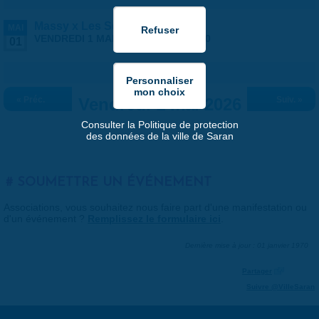
Massy x Les Septors
MAI
VENDREDI 1 MAI 2026 |
20:30
-
23:00
01
« Préc.
Vendredi 1 mai 2026
Suiv. »
Consulter la Politique de protection
des données de la ville de Saran
SOUMETTRE UN ÉVÉNEMENT
Associations, vous souhaitez nous faire part d'une manifestation ou
d'un événement ?
Remplissez le formulaire ici
.
Dernière mise à jour : 01 janvier 1970
Partager
Suivre @VilleSaran