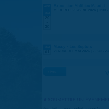
Exposition Matthieu Maudet
AVR
-
MERCREDI 29 AVRIL 2026 | 9:30
-
MAI
29
-
30
Massy x Les Septors
MAI
VENDREDI 1 MAI 2026 |
20:30
-
23
01
« Préc.
V
SOUMETTRE UN ÉVÉNEME
Associations, vous souhaitez nous faire p