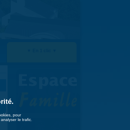
▼ En 1 clic ▼
rité.
»
cookies, pour
nalyser le trafic.