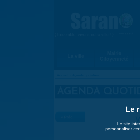
Aller au contenu principal
{ Ensemble, vivons notre ville ! }
www.saran.fr
Mairie
La ville
Citoyenneté
Accueil
»
Agenda quotidien
VOUS ÊTES ICI
AGENDA QUOTI
Le r
« Préc.
V
Le site inte
personnaliser cer