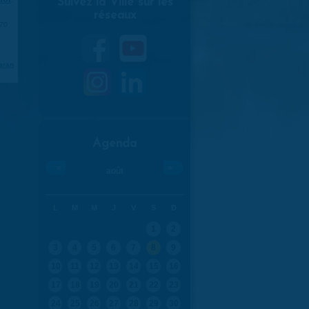
Suivez la Ville sur les
réseaux
970
aran
Agenda
«
»
août
L
M
M
J
V
S
D
1
2
3
4
5
6
7
8
9
10
11
12
13
14
15
16
17
18
19
20
21
22
23
24
25
26
27
28
29
30