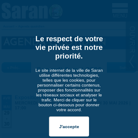
Aller au contenu principal
Accueil
»
Agenda quotidien
VOUS ÊTES ICI
Le respect de votre
AGENDA QUOTIDIEN
vie privée est notre
priorité.
« Préc.
Samedi 9 mai 2026
Suiv. »
Le site internet de la ville de Saran
utilise différentes technologies,
telles que les cookies, pour
personnaliser certains contenus,
proposer des fonctionnalités sur
les réseaux sociaux et analyser le
Exposition Matthieu Maudet
AVR
trafic. Merci de cliquer sur le
-
MERCREDI 29 AVRIL 2026 | 9:30
-
SAMEDI 30 MAI 2026 |
bouton ci-dessous pour donner
MAI
17:00
votre accord.
29
-
30