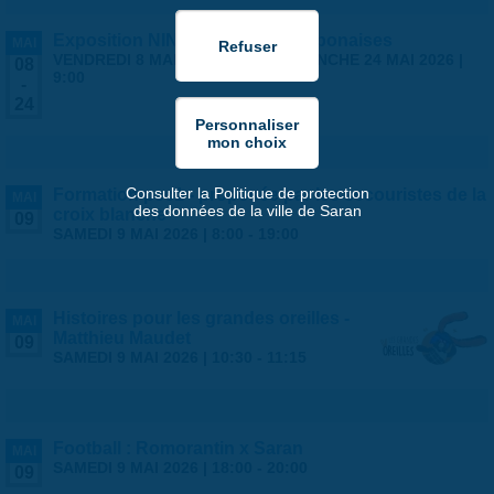
Exposition NINGYO Poupées japonaises
MAI
VENDREDI 8 MAI 2026 | 9:00
-
DIMANCHE 24 MAI 2026 |
08
9:00
-
24
Consulter la Politique de protection
Formation psc1 - proposée par les secouristes de la
MAI
des données de la ville de Saran
croix blanche
09
SAMEDI 9 MAI 2026 |
8:00
-
19:00
Histoires pour les grandes oreilles -
MAI
Matthieu Maudet
09
SAMEDI 9 MAI 2026 |
10:30
-
11:15
Football : Romorantin x Saran
MAI
SAMEDI 9 MAI 2026 |
18:00
-
20:00
09