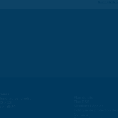
Suivre @VilleS
raires
Plan du site
lundi au vendredi :
Flux RSS
30 > 12h
Mentions Légales
h > 16h30
Politique de protection d
Contacts