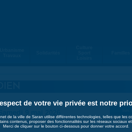
Culture
Urbanisme
Solidarités
Sport
Familles
Travaux
Loisirs
DIEN
espect de votre vie privée est notre prio
Samedi 9 mai 2026
Suiv. 
rnet de la ville de Saran utilise différentes technologies, telles que les 
tains contenus, proposer des fonctionnalités sur les réseaux sociaux et a
Merci de cliquer sur le bouton ci-dessous pour donner votre accord.