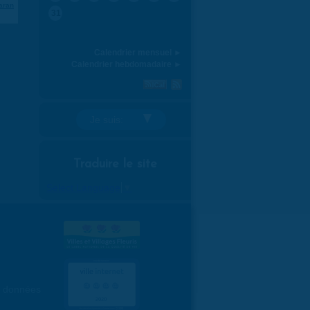
aran
31
Calendrier mensuel ►
Calendrier hebdomadaire ►
Je suis:
Traduire le site
Select Language
▼
es données