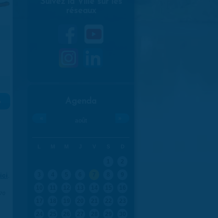
Suivez la Ville sur les
réseaux
Agenda
»
«
»
août
L
M
M
J
V
S
D
1
2
ici
.
3
4
5
6
7
8
9
10
11
12
13
14
15
16
970
17
18
19
20
21
22
23
24
25
26
27
28
29
30