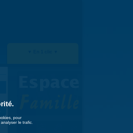
▼ En 1 clic ▼
rité.
»
cookies, pour
nalyser le trafic.