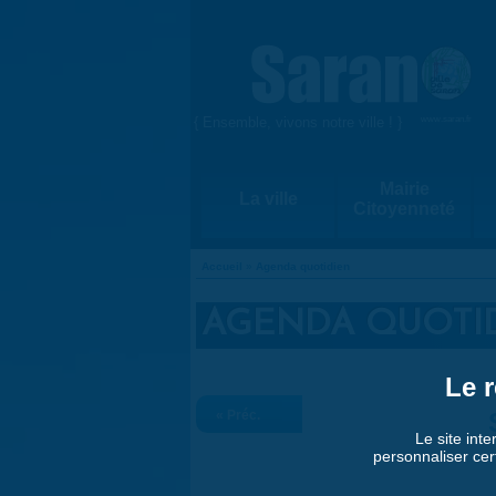
Aller au contenu principal
{ Ensemble, vivons notre ville ! }
www.saran.fr
Mairie
La ville
Citoyenneté
Accueil
»
Agenda quotidien
VOUS ÊTES ICI
AGENDA QUOTI
Le r
« Préc.
Le site inte
personnaliser cer