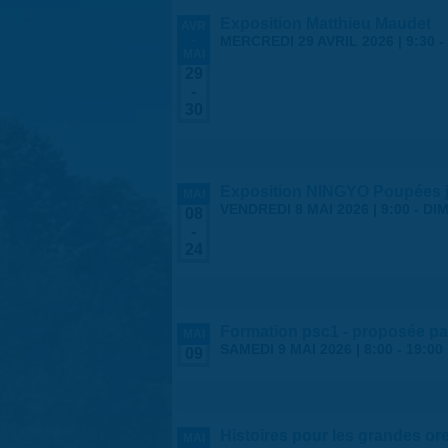
Exposition Matthieu Maudet
AVR
-
MERCREDI 29 AVRIL 2026 | 9:30
-
MAI
29
-
30
Exposition NINGYO Poupées 
MAI
VENDREDI 8 MAI 2026 | 9:00
-
DIM
08
-
24
Formation psc1 - proposée par
MAI
SAMEDI 9 MAI 2026 |
8:00
-
19:00
09
Histoires pour les grandes ore
MAI