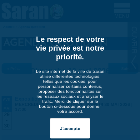
Aller au contenu principal
Accueil
»
Agenda quotidien
VOUS ÊTES ICI
Le respect de votre
AGENDA QUOTIDIEN
vie privée est notre
priorité.
« Préc.
Dimanche 10 mai 2026
Suiv. »
Le site internet de la ville de Saran
utilise différentes technologies,
telles que les cookies, pour
personnaliser certains contenus,
proposer des fonctionnalités sur
les réseaux sociaux et analyser le
Exposition Matthieu Maudet
AVR
trafic. Merci de cliquer sur le
-
MERCREDI 29 AVRIL 2026 | 9:30
-
SAMEDI 30 MAI 2026 |
bouton ci-dessous pour donner
MAI
17:00
votre accord.
29
-
30