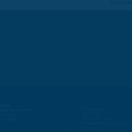
Suivre @VilleS
raires
Plan du site
lundi au vendredi :
Flux RSS
30 > 12h
Mentions Légales
h > 16h30
Politique de protection d
Contacts