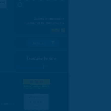
aran
31
Calendrier mensuel ►
Calendrier hebdomadaire ►
Je suis:
Traduire le site
Select Language
▼
es données