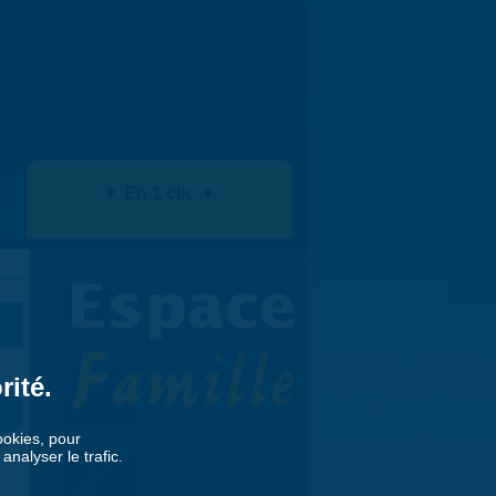
▼ En 1 clic ▼
rité.
»
cookies, pour
nalyser le trafic.