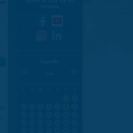
Suivez la Ville sur les
réseaux
Agenda
»
«
»
août
L
M
M
J
V
S
D
1
2
ici
.
3
4
5
6
7
8
9
10
11
12
13
14
15
16
970
17
18
19
20
21
22
23
24
25
26
27
28
29
30