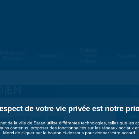
Culture
Urbanisme
Solidarités
Sport
Familles
Travaux
Loisirs
DIEN
espect de votre vie privée est notre prio
Samedi 9 mai 2026
Suiv. 
rnet de la ville de Saran utilise différentes technologies, telles que les 
tains contenus, proposer des fonctionnalités sur les réseaux sociaux et a
Merci de cliquer sur le bouton ci-dessous pour donner votre accord.