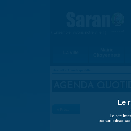
Aller au contenu principal
{ Ensemble, vivons notre ville ! }
www.saran.fr
Mairie
La ville
Citoyenneté
Accueil
»
Agenda quotidien
VOUS ÊTES ICI
AGENDA QUOTI
Le r
« Préc.
Le site inte
personnaliser cer