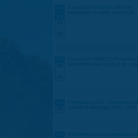
Exposition Matthieu Maudet
AVR
-
MERCREDI 29 AVRIL 2026 | 9:30
-
MAI
29
-
30
Exposition NINGYO Poupées 
MAI
VENDREDI 8 MAI 2026 | 9:00
-
DIM
08
-
24
Formation psc1 - proposée par
MAI
SAMEDI 9 MAI 2026 |
8:00
-
19:00
09
Histoires pour les grandes ore
MAI