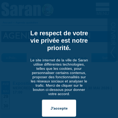
Aller au contenu principal
Accueil
»
Agenda quotidien
VOUS ÊTES ICI
Le respect de votre
AGENDA QUOTIDIEN
vie privée est notre
priorité.
« Préc.
Samedi 9 mai 2026
Suiv. »
Le site internet de la ville de Saran
utilise différentes technologies,
telles que les cookies, pour
personnaliser certains contenus,
proposer des fonctionnalités sur
les réseaux sociaux et analyser le
Exposition Matthieu Maudet
AVR
trafic. Merci de cliquer sur le
-
MERCREDI 29 AVRIL 2026 | 9:30
-
SAMEDI 30 MAI 2026 |
bouton ci-dessous pour donner
MAI
17:00
votre accord.
29
-
30