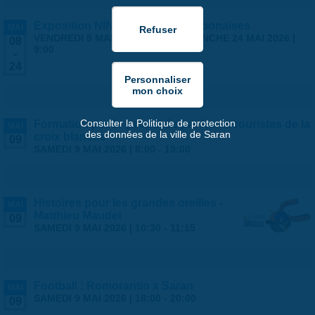
Exposition NINGYO Poupées japonaises
MAI
VENDREDI 8 MAI 2026 | 9:00
-
DIMANCHE 24 MAI 2026 |
08
9:00
-
24
Consulter la Politique de protection
Formation psc1 - proposée par les secouristes de la
MAI
des données de la ville de Saran
croix blanche
09
SAMEDI 9 MAI 2026 |
8:00
-
19:00
Histoires pour les grandes oreilles -
MAI
Matthieu Maudet
09
SAMEDI 9 MAI 2026 |
10:30
-
11:15
Football : Romorantin x Saran
MAI
SAMEDI 9 MAI 2026 |
18:00
-
20:00
09