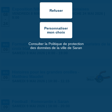
Exposition NINGYO Poupées japonaises
MAI
VENDREDI 8 MAI 2026 | 9:00
-
DIMANCHE 24 MAI 2026 |
08
9:00
-
24
Consulter la Politique de protection
Formation psc1 - proposée par les secouristes de la
MAI
des données de la ville de Saran
croix blanche
09
SAMEDI 9 MAI 2026 |
8:00
-
19:00
Histoires pour les grandes oreilles -
MAI
Matthieu Maudet
09
SAMEDI 9 MAI 2026 |
10:30
-
11:15
Football : Romorantin x Saran
MAI
SAMEDI 9 MAI 2026 |
18:00
-
20:00
09