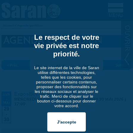
Aller au contenu principal
Accueil
»
Agenda quotidien
VOUS ÊTES ICI
Le respect de votre
AGENDA QUOTIDIEN
vie privée est notre
priorité.
« Préc.
Samedi 9 mai 2026
Suiv. »
Le site internet de la ville de Saran
utilise différentes technologies,
telles que les cookies, pour
personnaliser certains contenus,
proposer des fonctionnalités sur
les réseaux sociaux et analyser le
Exposition Matthieu Maudet
AVR
trafic. Merci de cliquer sur le
-
MERCREDI 29 AVRIL 2026 | 9:30
-
SAMEDI 30 MAI 2026 |
bouton ci-dessous pour donner
MAI
17:00
votre accord.
29
-
30