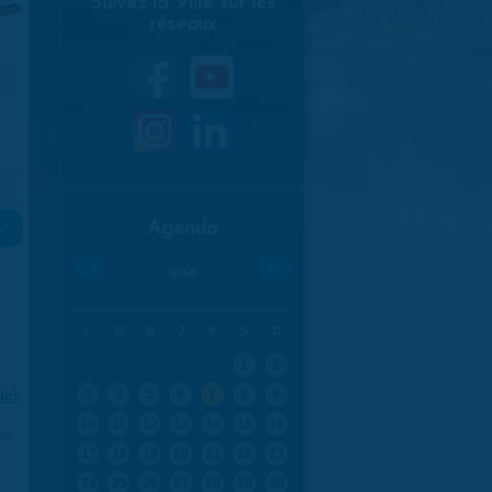
Suivez la Ville sur les
réseaux
Agenda
»
«
»
août
L
M
M
J
V
S
D
1
2
ici
.
3
4
5
6
7
8
9
10
11
12
13
14
15
16
970
17
18
19
20
21
22
23
24
25
26
27
28
29
30