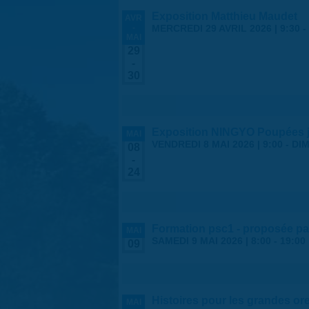
Exposition Matthieu Maudet
AVR
-
MERCREDI 29 AVRIL 2026 | 9:30
-
MAI
29
-
30
Exposition NINGYO Poupées 
MAI
VENDREDI 8 MAI 2026 | 9:00
-
DIM
08
-
24
Formation psc1 - proposée par
MAI
SAMEDI 9 MAI 2026 |
8:00
-
19:00
09
Histoires pour les grandes ore
MAI