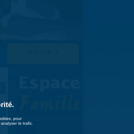
▼ En 1 clic ▼
rité.
»
cookies, pour
nalyser le trafic.