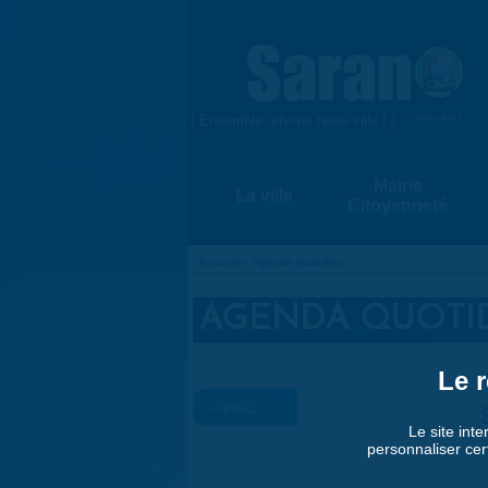
Aller au contenu principal
{ Ensemble, vivons notre ville ! }
www.saran.fr
Mairie
La ville
Citoyenneté
Accueil
»
Agenda quotidien
VOUS ÊTES ICI
AGENDA QUOTI
Le r
« Préc.
Le site inte
personnaliser cer