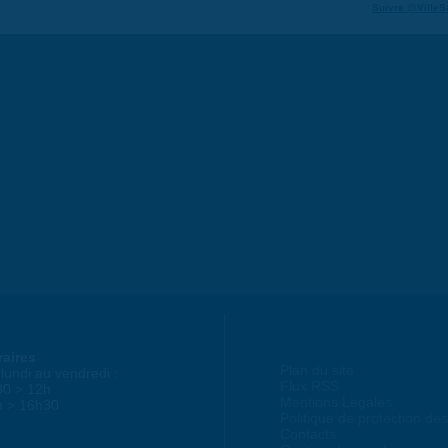
Suivre @VilleS
raires
Plan du site
lundi au vendredi :
Flux RSS
30 > 12h
Mentions Légales
h > 16h30
Politique de protection d
Contacts