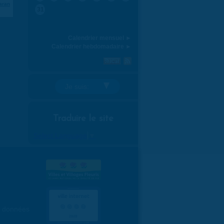
aran
31
Calendrier mensuel ►
Calendrier hebdomadaire ►
Je suis:
Traduire le site
Select Language
▼
es données