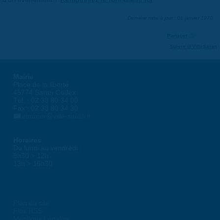
Dernière mise à jour : 01 janvier 1970
Partager
Suivre @VilleSaran
Mairie
Place de la liberté
45774 Saran Cedex
Tél. : 02 38 80 34 00
Fax : 02 38 80 34 30
courrier@ville-saran.fr
Horaires
Du lundi au vendredi :
8h30 > 12h
13h > 16h30
Plan du site
Flux RSS
Mentions Légales