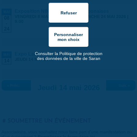
Exposition NINGYO Poupées japonaises
MAI
VENDREDI 8 MAI 2026 | 9:00
-
DIMANCHE 24 MAI 2026 |
08
9:00
-
24
Consulter la Politique de protection
Expo Land Art
MAI
des données de la ville de Saran
JEUDI 14 MAI 2026
14
« Préc.
Jeudi 14 mai 2026
Suiv. »
SOUMETTRE UN ÉVÉNEMENT
Associations, vous souhaitez nous faire part d'une manifestation ou
d'un événement ?
Remplissez le formulaire ici
.