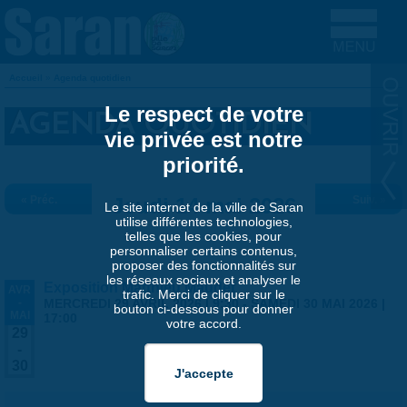
Aller au contenu principal
Accueil
»
Agenda quotidien
VOUS ÊTES ICI
Le respect de votre
AGENDA QUOTIDIEN
vie privée est notre
priorité.
« Préc.
Jeudi 14 mai 2026
Suiv. »
Le site internet de la ville de Saran
utilise différentes technologies,
telles que les cookies, pour
personnaliser certains contenus,
proposer des fonctionnalités sur
les réseaux sociaux et analyser le
Exposition Matthieu Maudet
AVR
trafic. Merci de cliquer sur le
-
MERCREDI 29 AVRIL 2026 | 9:30
-
SAMEDI 30 MAI 2026 |
bouton ci-dessous pour donner
MAI
17:00
votre accord.
29
-
30