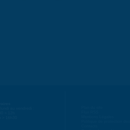
raires
Plan du site
lundi au vendredi :
Flux RSS
30 > 12h
Mentions Légales
h > 16h30
Politique de protection d
Contacts