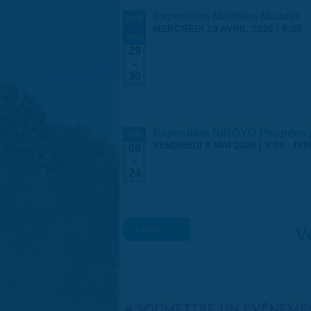
Exposition Matthieu Maudet
AVR
-
MERCREDI 29 AVRIL 2026 | 9:30
-
MAI
29
-
30
Exposition NINGYO Poupées 
MAI
VENDREDI 8 MAI 2026 | 9:00
-
DIM
08
-
24
« Préc.
V
SOUMETTRE UN ÉVÉNEME