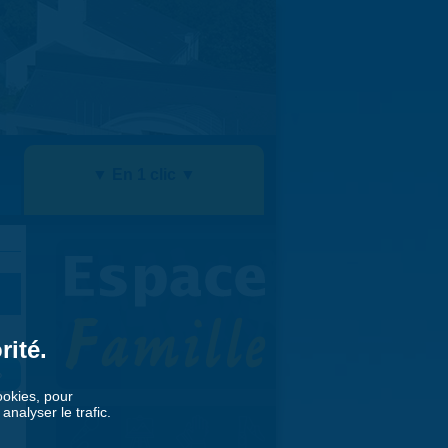
▼ En 1 clic ▼
rité.
»
cookies, pour
nalyser le trafic.