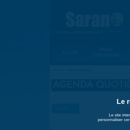
Aller au contenu principal
{ Ensemble, vivons notre ville ! }
www.saran.fr
Mairie
La ville
Citoyenneté
Accueil
»
Agenda quotidien
VOUS ÊTES ICI
AGENDA QUOTI
Le r
« Préc.
V
Le site inte
personnaliser cer