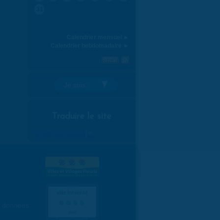
31
Calendrier mensuel ►
Calendrier hebdomadaire ►
Je suis:
Traduire le site
Select Language
▼
es données