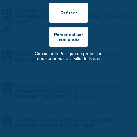
Expo MLC "Voyages"
JUIN
VENDREDI 5 JUIN 2026 | 14:00
-
VENDREDI 19 JUIN 2026 |
05
18:30
-
19
Consulter la Politique de protection
Sophro balade - stage ados/adultes par la MLC
JUIN
des données de la ville de Saran
DIMANCHE 7 JUIN 2026 |
9:30
-
11:00
07
Scrap à 4 mains : les animaux voyagent ! - stage
JUIN
parents/enfants par la MLC
07
DIMANCHE 7 JUIN 2026 |
10:00
-
12:00
Yoga du rire - stage ados/adultes par la MLC
JUIN
DIMANCHE 7 JUIN 2026 |
14:00
-
18:00
07