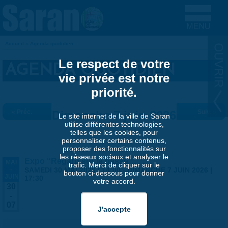
Aller au contenu principal
Accueil
»
Agenda quotidien
VOUS ÊTES ICI
Le respect de votre
AGENDA QUOTIDIEN
vie privée est notre
priorité.
« Préc.
Dimanche 7 juin 2026
Suiv. »
Le site internet de la ville de Saran
utilise différentes technologies,
telles que les cookies, pour
personnaliser certains contenus,
proposer des fonctionnalités sur
les réseaux sociaux et analyser le
Expo "Regard sur le passé"
MAI
trafic. Merci de cliquer sur le
-
SAMEDI 30 MAI 2026 | 14:00
-
DIMANCHE 7 JUIN 2026 |
bouton ci-dessous pour donner
JUIN
17:30
votre accord.
30
-
07