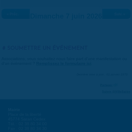
« Préc.
Dimanche 7 juin 2026
Suiv. »
SOUMETTRE UN ÉVÉNEMENT
Associations, vous souhaitez nous faire part d'une manifestation ou
d'un événement ?
Remplissez le formulaire ici
.
Dernière mise à jour : 01 janvier 1970
Partager
Suivre @VilleSaran
Mairie
Place de la liberté
45774 Saran Cedex
Tél. : 02 38 80 34 00
Fax : 02 38 80 34 30