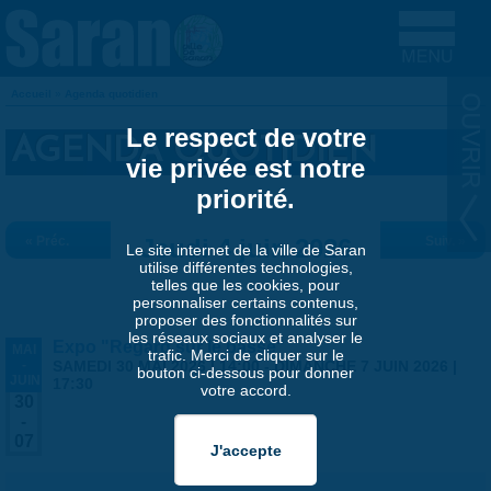
Aller au contenu principal
Accueil
»
Agenda quotidien
VOUS ÊTES ICI
Le respect de votre
AGENDA QUOTIDIEN
vie privée est notre
priorité.
« Préc.
Jeudi 4 juin 2026
Suiv. »
Le site internet de la ville de Saran
utilise différentes technologies,
telles que les cookies, pour
personnaliser certains contenus,
proposer des fonctionnalités sur
les réseaux sociaux et analyser le
Expo "Regard sur le passé"
MAI
trafic. Merci de cliquer sur le
-
SAMEDI 30 MAI 2026 | 14:00
-
DIMANCHE 7 JUIN 2026 |
bouton ci-dessous pour donner
JUIN
17:30
votre accord.
30
-
07