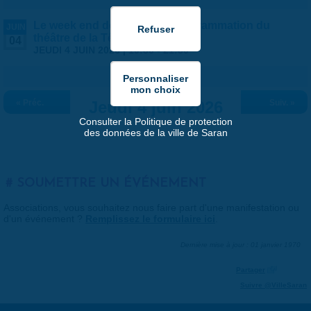
Le week end des ateliers - Programmation du
JUIN
théâtre de la Tête Noire
04
JEUDI 4 JUIN 2026 |
19:30
-
21:30
« Préc.
Jeudi 4 juin 2026
Suiv. »
Consulter la Politique de protection
des données de la ville de Saran
SOUMETTRE UN ÉVÉNEMENT
Associations, vous souhaitez nous faire part d'une manifestation ou
d'un événement ?
Remplissez le formulaire ici
.
Dernière mise à jour : 01 janvier 1970
Partager
Suivre @VilleSaran