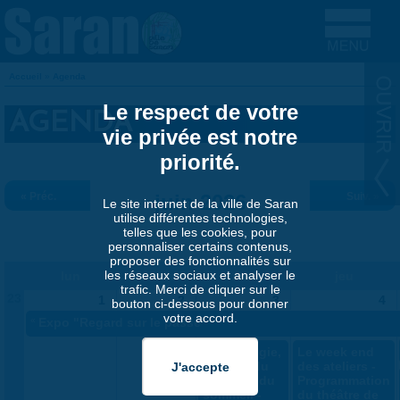
Aller au contenu principal
Accueil
»
Agenda
VOUS ÊTES ICI
Le respect de votre
AGENDA
vie privée est notre
priorité.
« Préc.
juin 2026
Suiv. »
Le site internet de la ville de Saran
utilise différentes technologies,
telles que les cookies, pour
personnaliser certains contenus,
proposer des fonctionnalités sur
les réseaux sociaux et analyser le
lun
mar
mer
jeu
trafic. Merci de cliquer sur le
23
1
2
3
4
bouton ci-dessous pour donner
votre accord.
«
Expo "Regard sur le passé"
Sophrologie,
Le week end
gestion du
des ateliers -
stress et du
Programmation
sommeil -
du théâtre de