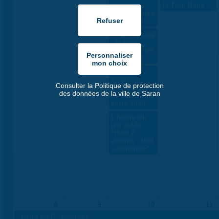
stages
la Tête Noire
ados/adultes
par la MLC
Scapbooking
- Stages
ados/adultes
MLC
"The Two
wowmen
Consulter la Politique de protection
shower" -
des données de la ville de Saran
Hors les
murs 2026
L'heure du
jeu vidéo :
"How 2
escape : lost
submarine"
24
8
9
10
11
«
Expo MLC "Voyages"