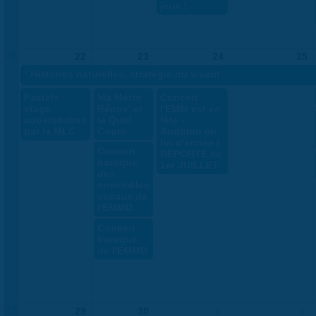
jeux !
26
22
23
24
25
«
Histoires naturelles, stratégie du vivant
Pastels -
Ma Métro
Concert
stage
Rénov' et
l'EMM est en
ados/adultes
le Quid
fête -
par la MLC
Copro
Audition en
fin d'année /
Concert
REPORTÉ au
baroque
1er JUILLET
des
ensembles
vocaux de
l'EMMD
Concert
baroque
de l'EMMD
27
29
30
1
2