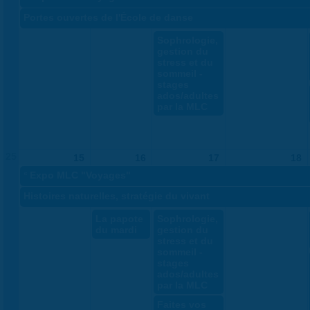
Portes ouvertes de l'École de danse
Sophrologie,
gestion du
stress et du
sommeil -
stages
ados/adultes
par la MLC
25
15
16
17
18
«
Expo MLC "Voyages"
Histoires naturelles, stratégie du vivant
La papote
Sophrologie,
du mardi
gestion du
stress et du
sommeil -
stages
ados/adultes
par la MLC
Faites vos