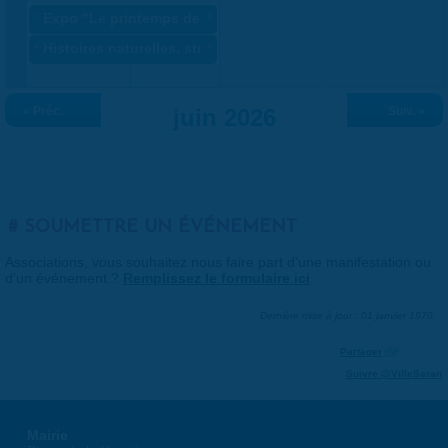
«
Expo "Le printemps des artistes" ANNULÉ
»
«
Histoires naturelles, stratégie du vivant
»
« Préc.
juin 2026
Suiv. »
SOUMETTRE UN ÉVÉNEMENT
Associations, vous souhaitez nous faire part d'une manifestation ou
d'un événement ?
Remplissez le formulaire ici
.
Dernière mise à jour : 01 janvier 1970
Partager
Suivre @VilleSaran
Mairie