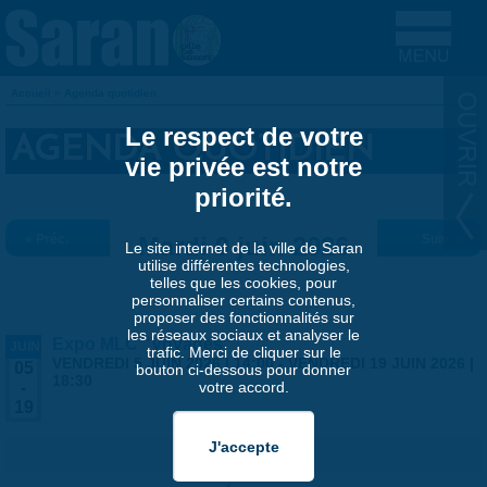
Aller au contenu principal
Accueil
»
Agenda quotidien
VOUS ÊTES ICI
Le respect de votre
AGENDA QUOTIDIEN
vie privée est notre
priorité.
« Préc.
Mardi 9 juin 2026
Suiv. »
Le site internet de la ville de Saran
utilise différentes technologies,
telles que les cookies, pour
personnaliser certains contenus,
proposer des fonctionnalités sur
les réseaux sociaux et analyser le
Expo MLC "Voyages"
JUIN
trafic. Merci de cliquer sur le
VENDREDI 5 JUIN 2026 | 14:00
-
VENDREDI 19 JUIN 2026 |
05
bouton ci-dessous pour donner
18:30
votre accord.
-
19