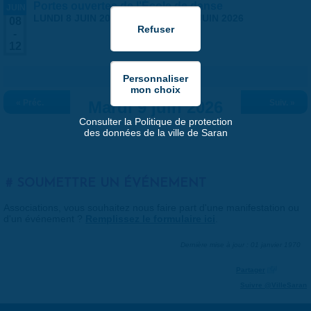
Portes ouvertes de l'École de danse
JUIN
LUNDI 8 JUIN 2026
-
VENDREDI 12 JUIN 2026
08
-
12
« Préc.
Mardi 9 juin 2026
Suiv. »
Consulter la Politique de protection
des données de la ville de Saran
SOUMETTRE UN ÉVÉNEMENT
Associations, vous souhaitez nous faire part d'une manifestation ou
d'un événement ?
Remplissez le formulaire ici
.
Dernière mise à jour : 01 janvier 1970
Partager
Suivre @VilleSaran