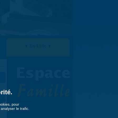
▼ En 1 clic ▼
rité.
»
cookies, pour
nalyser le trafic.