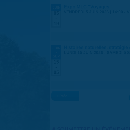
Expo MLC "Voyages"
JUIN
VENDREDI 5 JUIN 2026 | 14:00
-
V
05
-
19
Histoires naturelles, stratégie
JUIN
-
LUNDI 15 JUIN 2026
-
SAMEDI 5 
SEP
15
-
05
« Préc.
SOUMETTRE UN ÉVÉNEME