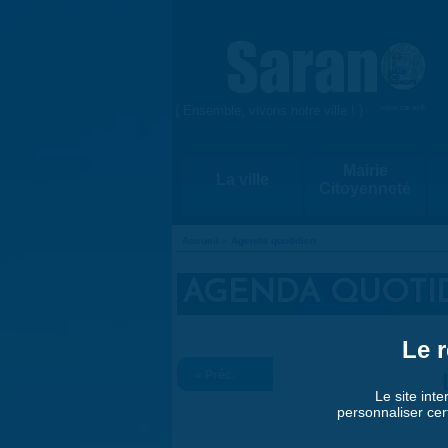
Aller au contenu principal
{ Ensemble, vivons notre ville ! }
www.saran.fr
Mairie
La ville
Citoyenneté
Accueil
»
Agenda quotidien
VOUS ÊTES ICI
AGENDA QUOTI
Le r
« Préc.
Le site inte
personnaliser cer