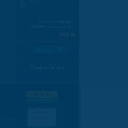
31
Calendrier mensuel ►
Calendrier hebdomadaire ►
Je suis:
Traduire le site
Select Language
▼
es données