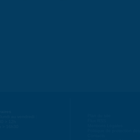
raires
Plan du site
lundi au vendredi :
Flux RSS
30 > 12h
Mentions Légales
h > 16h30
Politique de protection d
Contacts