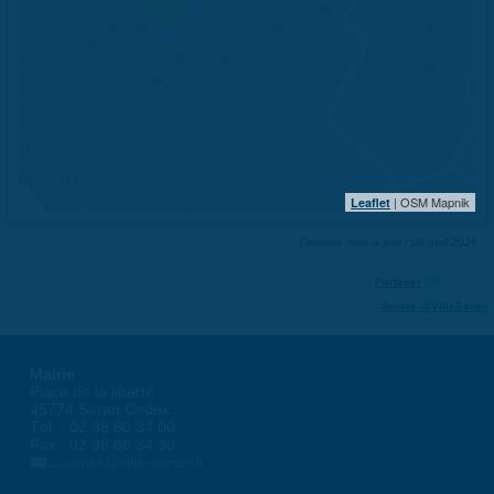
| OSM Mapnik
Leaflet
Dernière mise à jour : 08 avril 2026
Partager
Suivre @VilleSaran
Mairie
Place de la liberté
45774 Saran Cedex
Tél. : 02 38 80 34 00
Fax : 02 38 80 34 30
courrier@ville-saran.fr