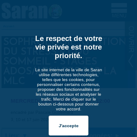
Aller au contenu principal
Accueil
VOUS ÊTES ICI
Le respect de votre
SOPHROLOGIE, GESTION
vie privée est notre
DU STRESS ET DU
priorité.
SOMMEIL - STAGES
ADOS/ADULTES PAR LA
Le site internet de la ville de Saran
utilise différentes technologies,
MLC
telles que les cookies, pour
personnaliser certains contenus,
proposer des fonctionnalités sur
les réseaux sociaux et analyser le
trafic. Merci de cliquer sur le
MERCREDI 3 JUIN 2026 |
10:00
-
12:00
bouton ci-dessous pour donner
votre accord.
encadré par Pascale Guillemard
3, 10 et 17 juin 2026
Lieu:
Coordonnées: