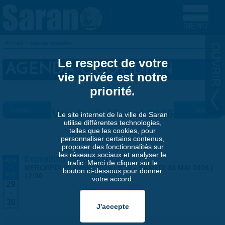
Aller au contenu principal
Accueil
»
Agenda quotidien
VOUS ÊTES ICI
Le respect de votre
AGENDA QUOTIDIEN
vie privée est notre
priorité.
« Préc.
Vendredi 15 mai 2026
Suiv. »
Le site internet de la ville de Saran
utilise différentes technologies,
telles que les cookies, pour
personnaliser certains contenus,
proposer des fonctionnalités sur
les réseaux sociaux et analyser le
Exposition Matthieu Maudet
AVR
trafic. Merci de cliquer sur le
-
MERCREDI 29 AVRIL 2026 | 9:30
-
SAMEDI 30 MAI 2026 |
bouton ci-dessous pour donner
MAI
17:00
votre accord.
29
-
30