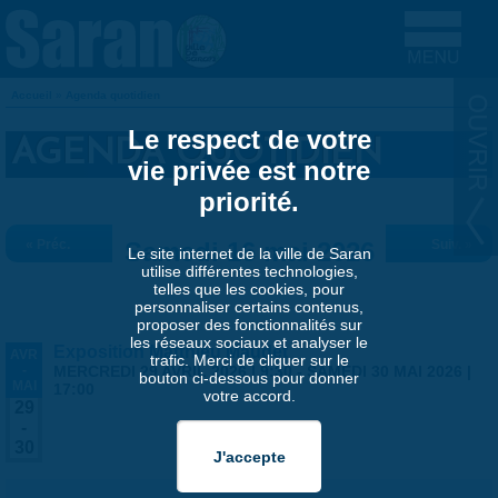
Aller au contenu principal
Accueil
»
Agenda quotidien
VOUS ÊTES ICI
Le respect de votre
AGENDA QUOTIDIEN
vie privée est notre
priorité.
« Préc.
Samedi 16 mai 2026
Suiv. »
Le site internet de la ville de Saran
utilise différentes technologies,
telles que les cookies, pour
personnaliser certains contenus,
proposer des fonctionnalités sur
les réseaux sociaux et analyser le
Exposition Matthieu Maudet
AVR
trafic. Merci de cliquer sur le
-
MERCREDI 29 AVRIL 2026 | 9:30
-
SAMEDI 30 MAI 2026 |
bouton ci-dessous pour donner
MAI
17:00
votre accord.
29
-
30