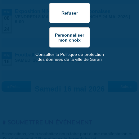
Exposition NINGYO Poupées japonaises
MAI
VENDREDI 8 MAI 2026 | 9:00
-
DIMANCHE 24 MAI 2026 |
08
9:00
-
24
Consulter la Politique de protection
Football : Saran x Dijon FCO 2
MAI
des données de la ville de Saran
SAMEDI 16 MAI 2026 |
18:00
-
20:00
16
« Préc.
Samedi 16 mai 2026
Suiv. »
SOUMETTRE UN ÉVÉNEMENT
Associations, vous souhaitez nous faire part d'une manifestation ou
d'un événement ?
Remplissez le formulaire ici
.