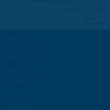
Dernière mise à jour : 01 janvier 1970
Partager
Suivre @VilleSaran
Mairie
Place de la liberté
45774 Saran Cedex
Tél. : 02 38 80 34 00
Fax : 02 38 80 34 30
courrier@ville-saran.fr
Horaires
Du lundi au vendredi :
8h30 > 12h
13h > 16h30
Plan du site
Flux RSS
Mentions Légales