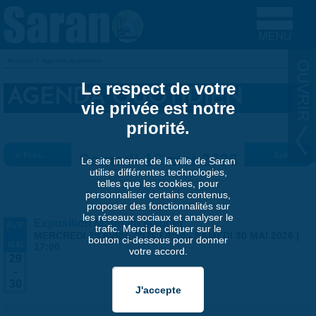
Aller au contenu principal
Accueil
»
Agenda quotidien
VOUS ÊTES ICI
Le respect de votre
AGENDA QUOTIDIEN
vie privée est notre
priorité.
« Préc.
Samedi 16 mai 2026
Suiv. »
Le site internet de la ville de Saran
utilise différentes technologies,
telles que les cookies, pour
personnaliser certains contenus,
proposer des fonctionnalités sur
les réseaux sociaux et analyser le
Exposition Matthieu Maudet
AVR
trafic. Merci de cliquer sur le
-
MERCREDI 29 AVRIL 2026 | 9:30
-
SAMEDI 30 MAI 2026 |
bouton ci-dessous pour donner
MAI
17:00
votre accord.
29
-
30