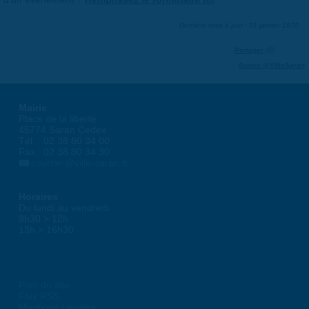
Dernière mise à jour : 01 janvier 1970
Partager
Suivre @VilleSaran
Mairie
Place de la liberté
45774 Saran Cedex
Tél. : 02 38 80 34 00
Fax : 02 38 80 34 30
courrier@ville-saran.fr
Horaires
Du lundi au vendredi :
8h30 > 12h
13h > 16h30
Plan du site
Flux RSS
Mentions Légales