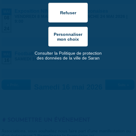
Exposition NINGYO Poupées japonaises
MAI
VENDREDI 8 MAI 2026 | 9:00
-
DIMANCHE 24 MAI 2026 |
08
9:00
-
24
Consulter la Politique de protection
Football : Saran x Dijon FCO 2
MAI
des données de la ville de Saran
SAMEDI 16 MAI 2026 |
18:00
-
20:00
16
« Préc.
Samedi 16 mai 2026
Suiv. »
SOUMETTRE UN ÉVÉNEMENT
Associations, vous souhaitez nous faire part d'une manifestation ou
d'un événement ?
Remplissez le formulaire ici
.