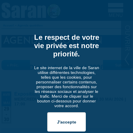
Aller au contenu principal
Accueil
»
Agenda quotidien
VOUS ÊTES ICI
Le respect de votre
AGENDA QUOTIDIEN
vie privée est notre
priorité.
« Préc.
Dimanche 17 mai 2026
Suiv. »
Le site internet de la ville de Saran
utilise différentes technologies,
telles que les cookies, pour
personnaliser certains contenus,
proposer des fonctionnalités sur
les réseaux sociaux et analyser le
Exposition Matthieu Maudet
AVR
trafic. Merci de cliquer sur le
-
MERCREDI 29 AVRIL 2026 | 9:30
-
SAMEDI 30 MAI 2026 |
bouton ci-dessous pour donner
MAI
17:00
votre accord.
29
-
30