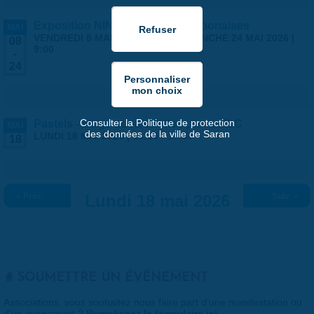
Exposition NINGYO Poupées japonaises
MAI
VENDREDI 8 MAI 2026 | 9:00
-
DIMANCHE 24 MAI 2026 |
08
9:00
-
24
Consulter la Politique de protection
Pastels - stage ados/adultes par la MLC
MAI
des données de la ville de Saran
LUNDI 18 MAI 2026 |
13:30
-
17:30
18
« Préc.
Lundi 18 mai 2026
Suiv. »
SOUMETTRE UN ÉVÉNEMENT
Associations, vous souhaitez nous faire part d'une manifestation ou
d'un événement ?
Remplissez le formulaire ici
.