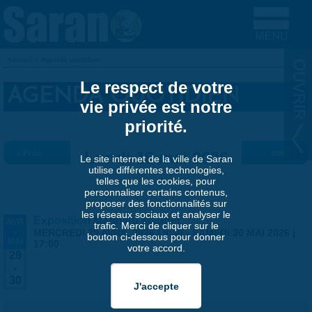
Aller au contenu principal
Accueil
»
Agenda quotidien
VOUS ÊTES ICI
Le respect de votre
AGENDA QUOTIDIEN
vie privée est notre
priorité.
« Préc.
Lundi 18 mai 2026
Suiv. »
Le site internet de la ville de Saran
utilise différentes technologies,
telles que les cookies, pour
personnaliser certains contenus,
proposer des fonctionnalités sur
les réseaux sociaux et analyser le
Exposition Matthieu Maudet
AVR
trafic. Merci de cliquer sur le
-
MERCREDI 29 AVRIL 2026 | 9:30
-
SAMEDI 30 MAI 2026 |
bouton ci-dessous pour donner
MAI
17:00
votre accord.
29
-
30