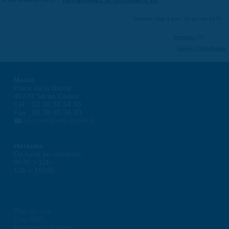
Dernière mise à jour : 01 janvier 1970
Partager
Suivre @VilleSaran
Mairie
Place de la liberté
45774 Saran Cedex
Tél. : 02 38 80 34 00
Fax : 02 38 80 34 30
courrier@ville-saran.fr
Horaires
Du lundi au vendredi :
8h30 > 12h
13h > 16h30
Plan du site
Flux RSS
Mentions Légales