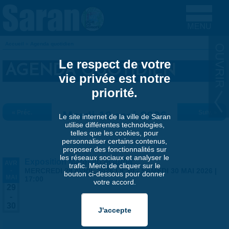
Aller au contenu principal
Accueil
»
Agenda quotidien
VOUS ÊTES ICI
Le respect de votre
AGENDA QUOTIDIEN
vie privée est notre
priorité.
« Préc.
Mardi 19 mai 2026
Suiv. »
Le site internet de la ville de Saran
utilise différentes technologies,
telles que les cookies, pour
personnaliser certains contenus,
proposer des fonctionnalités sur
les réseaux sociaux et analyser le
Exposition Matthieu Maudet
AVR
trafic. Merci de cliquer sur le
-
MERCREDI 29 AVRIL 2026 | 9:30
-
SAMEDI 30 MAI 2026 |
bouton ci-dessous pour donner
MAI
17:00
votre accord.
29
-
30