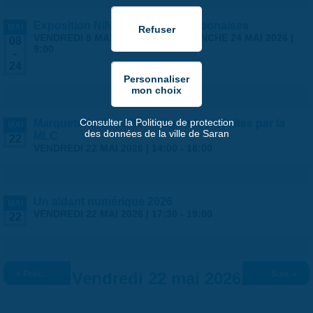
Exposition NINGYO Poupées japonaises
MAI
VENDREDI 8 MAI 2026 | 9:00
-
DIMANCHE 24 MAI 2026 |
08
9:00
-
24
Consulter la Politique de protection
Marqueterie de paille - stage ados/adultes par la
MAI
des données de la ville de Saran
MLC
22
VENDREDI 22 MAI 2026 |
14:00
-
18:00
Un aidant numérique 2026
MAI
VENDREDI 22 MAI 2026 |
17:30
-
19:00
22
« Préc.
Vendredi 22 mai 2026
Suiv. »