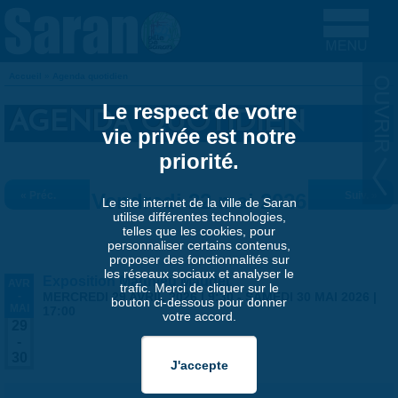
Aller au contenu principal
Accueil
»
Agenda quotidien
VOUS ÊTES ICI
Le respect de votre
AGENDA QUOTIDIEN
vie privée est notre
priorité.
« Préc.
Vendredi 22 mai 2026
Suiv. »
Le site internet de la ville de Saran
utilise différentes technologies,
telles que les cookies, pour
personnaliser certains contenus,
proposer des fonctionnalités sur
les réseaux sociaux et analyser le
Exposition Matthieu Maudet
AVR
trafic. Merci de cliquer sur le
-
MERCREDI 29 AVRIL 2026 | 9:30
-
SAMEDI 30 MAI 2026 |
bouton ci-dessous pour donner
MAI
17:00
votre accord.
29
-
30