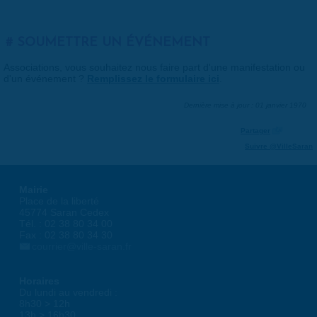
SOUMETTRE UN ÉVÉNEMENT
Associations, vous souhaitez nous faire part d'une manifestation ou
d'un événement ?
Remplissez le formulaire ici
.
Dernière mise à jour : 01 janvier 1970
Partager
Suivre @VilleSaran
Mairie
Place de la liberté
45774 Saran Cedex
Tél. : 02 38 80 34 00
Fax : 02 38 80 34 30
courrier@ville-saran.fr
Horaires
Du lundi au vendredi :
8h30 > 12h
13h > 16h30