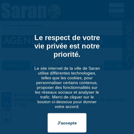
Aller au contenu principal
Accueil
»
Agenda quotidien
VOUS ÊTES ICI
Le respect de votre
AGENDA QUOTIDIEN
vie privée est notre
priorité.
« Préc.
Mercredi 27 mai 2026
Suiv. »
Le site internet de la ville de Saran
utilise différentes technologies,
telles que les cookies, pour
personnaliser certains contenus,
proposer des fonctionnalités sur
les réseaux sociaux et analyser le
Exposition Matthieu Maudet
AVR
trafic. Merci de cliquer sur le
-
MERCREDI 29 AVRIL 2026 | 9:30
-
SAMEDI 30 MAI 2026 |
bouton ci-dessous pour donner
MAI
17:00
votre accord.
29
-
30