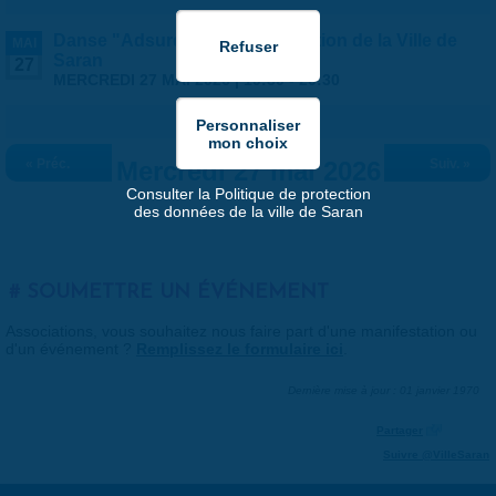
Danse "Adsurde" - Programmation de la Ville de
MAI
Saran
27
MERCREDI 27 MAI 2026 |
19:30
-
20:30
« Préc.
Mercredi 27 mai 2026
Suiv. »
Consulter la Politique de protection
des données de la ville de Saran
SOUMETTRE UN ÉVÉNEMENT
Associations, vous souhaitez nous faire part d'une manifestation ou
d'un événement ?
Remplissez le formulaire ici
.
Dernière mise à jour : 01 janvier 1970
Partager
Suivre @VilleSaran