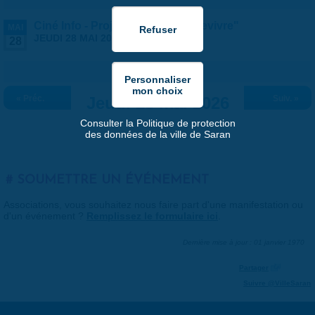
Ciné Info - Projection du film "Revivre"
MAI
JEUDI 28 MAI 2026 |
19:00
-
20:30
28
« Préc.
Jeudi 28 mai 2026
Suiv. »
Consulter la Politique de protection
des données de la ville de Saran
SOUMETTRE UN ÉVÉNEMENT
Associations, vous souhaitez nous faire part d'une manifestation ou
d'un événement ?
Remplissez le formulaire ici
.
Dernière mise à jour : 01 janvier 1970
Partager
Suivre @VilleSaran