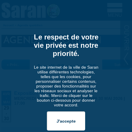
Aller au contenu principal
Accueil
»
Agenda quotidien
VOUS ÊTES ICI
Le respect de votre
AGENDA QUOTIDIEN
vie privée est notre
priorité.
« Préc.
Jeudi 28 mai 2026
Suiv. »
Le site internet de la ville de Saran
utilise différentes technologies,
telles que les cookies, pour
personnaliser certains contenus,
proposer des fonctionnalités sur
les réseaux sociaux et analyser le
Exposition Matthieu Maudet
AVR
trafic. Merci de cliquer sur le
-
MERCREDI 29 AVRIL 2026 | 9:30
-
SAMEDI 30 MAI 2026 |
bouton ci-dessous pour donner
MAI
17:00
votre accord.
29
-
30