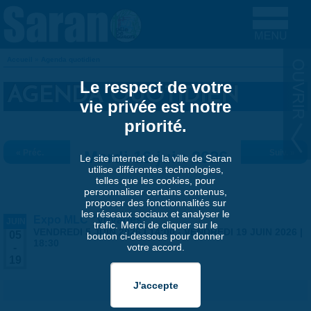
Aller au contenu principal
Accueil
»
Agenda quotidien
VOUS ÊTES ICI
Le respect de votre
AGENDA QUOTIDIEN
vie privée est notre
priorité.
« Préc.
Mardi 16 juin 2026
Suiv. »
Le site internet de la ville de Saran
utilise différentes technologies,
telles que les cookies, pour
personnaliser certains contenus,
proposer des fonctionnalités sur
les réseaux sociaux et analyser le
Expo MLC "Voyages"
JUIN
trafic. Merci de cliquer sur le
VENDREDI 5 JUIN 2026 | 14:00
-
VENDREDI 19 JUIN 2026 |
05
bouton ci-dessous pour donner
18:30
votre accord.
-
19