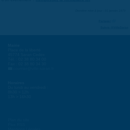
Dernière mise à jour : 01 janvier 1970
Partager
Suivre @VilleSaran
Mairie
Place de la liberté
45774 Saran Cedex
Tél. : 02 38 80 34 00
Fax : 02 38 80 34 30
courrier@ville-saran.fr
Horaires
Du lundi au vendredi :
8h30 > 12h
13h > 16h30
Plan du site
Flux RSS
Mentions Légales