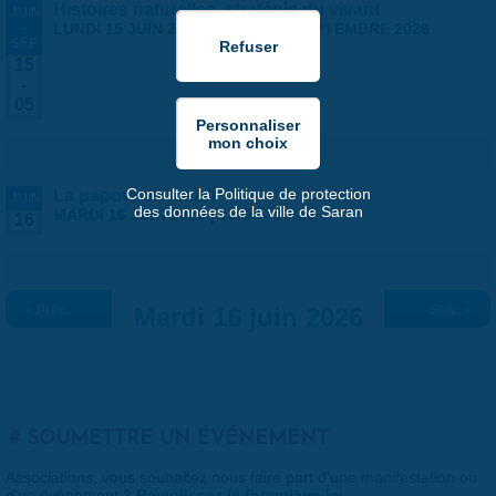
Histoires naturelles, stratégie du vivant
JUIN
-
LUNDI 15 JUIN 2026
-
SAMEDI 5 SEPTEMBRE 2026
SEP
15
-
05
Consulter la Politique de protection
La papote du mardi
JUIN
des données de la ville de Saran
MARDI 16 JUIN 2026 |
18:00
-
19:00
16
« Préc.
Mardi 16 juin 2026
Suiv. »
SOUMETTRE UN ÉVÉNEMENT
Associations, vous souhaitez nous faire part d'une manifestation ou
d'un événement ?
Remplissez le formulaire ici
.