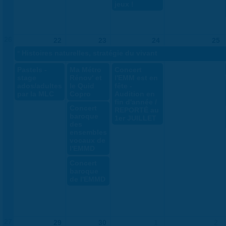
jeux !
26
22
23
24
25
«
Histoires naturelles, stratégie du vivant
Pastels -
Ma Métro
Concert
stage
Rénov' et
l'EMM est en
ados/adultes
le Quid
fête -
par la MLC
Copro
Audition en
fin d'année /
Concert
REPORTÉ au
baroque
1er JUILLET
des
ensembles
vocaux de
l'EMMD
Concert
baroque
de l'EMMD
27
29
30
1
2