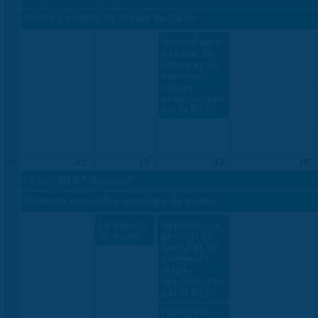
Portes ouvertes de l'École de danse
Sophrologie,
gestion du
stress et du
sommeil -
stages
ados/adultes
par la MLC
25
15
16
17
18
«
Expo MLC "Voyages"
Histoires naturelles, stratégie du vivant
La papote
Sophrologie,
du mardi
gestion du
stress et du
sommeil -
stages
ados/adultes
par la MLC
Faites vos