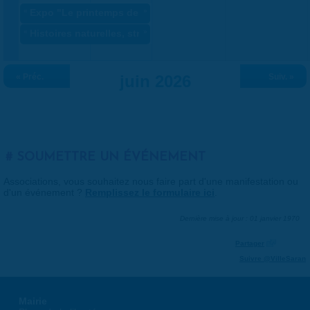
«
Expo "Le printemps des artistes" ANNULÉ
»
«
Histoires naturelles, stratégie du vivant
»
« Préc.
juin 2026
Suiv. »
SOUMETTRE UN ÉVÉNEMENT
Associations, vous souhaitez nous faire part d'une manifestation ou
d'un événement ?
Remplissez le formulaire ici
.
Dernière mise à jour : 01 janvier 1970
Partager
Suivre @VilleSaran
Mairie