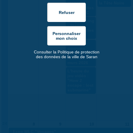
stages
la Tête Noire
ados/adultes
par la MLC
Scapbooking
- Stages
ados/adultes
MLC
"The Two
wowmen
Consulter la Politique de protection
shower" -
des données de la ville de Saran
Hors les
murs 2026
L'heure du
jeu vidéo :
"How 2
escape : lost
submarine"
24
8
9
10
11
«
Expo MLC "Voyages"