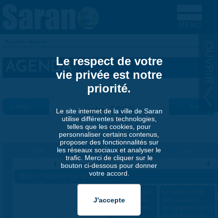
Aller au contenu principal
Accueil
»
Agenda
VOUS ÊTES ICI
Le respect de votre
AGENDA
vie privée est notre
priorité.
« Préc.
juin 2026
Suiv. »
Le site internet de la ville de Saran
utilise différentes technologies,
telles que les cookies, pour
personnaliser certains contenus,
proposer des fonctionnalités sur
les réseaux sociaux et analyser le
lun
mar
mer
jeu
trafic. Merci de cliquer sur le
23
1
2
3
4
bouton ci-dessous pour donner
votre accord.
«
Expo "Regard sur le passé"
Sophrologie,
Le week end
gestion du
des ateliers -
stress et du
Programmation
sommeil -
du théâtre de