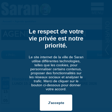
Aller au contenu principal
Accueil
»
Agenda quotidien
VOUS ÊTES ICI
Le respect de votre
AGENDA QUOTIDIEN
vie privée est notre
priorité.
« Préc.
Mardi 30 juin 2026
Suiv. »
Le site internet de la ville de Saran
utilise différentes technologies,
telles que les cookies, pour
personnaliser certains contenus,
proposer des fonctionnalités sur
les réseaux sociaux et analyser le
Histoires naturelles, stratégie du vivant
JUIN
trafic. Merci de cliquer sur le
-
LUNDI 15 JUIN 2026
-
SAMEDI 5 SEPTEMBRE 2026
bouton ci-dessous pour donner
SEP
votre accord.
15
-
05