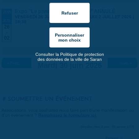
Expo "Le printemps des artistes" ANNULÉ
JUIN
-
VENDREDI 26 JUIN 2026 | 14:00
-
JEUDI 2 JUILLET 2026 |
JUIL
18:30
26
-
02
Consulter la Politique de protection
des données de la ville de Saran
« Préc.
Mardi 30 juin 2026
Suiv. »
SOUMETTRE UN ÉVÉNEMENT
Associations, vous souhaitez nous faire part d'une manifestation ou
d'un événement ?
Remplissez le formulaire ici
.
Dernière mise à jour : 01 janvier 1970
Partager