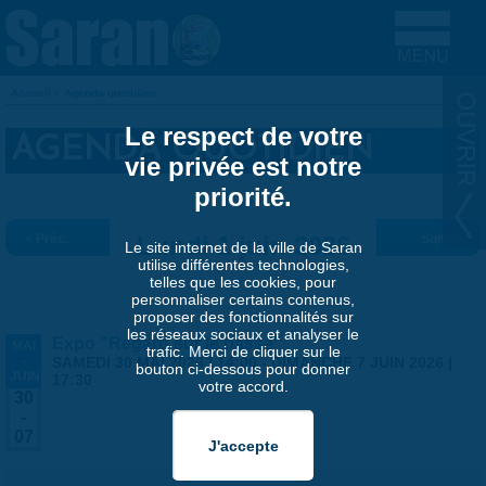
Aller au contenu principal
Accueil
»
Agenda quotidien
VOUS ÊTES ICI
Le respect de votre
AGENDA QUOTIDIEN
vie privée est notre
priorité.
« Préc.
Lundi 1 juin 2026
Suiv. »
Le site internet de la ville de Saran
utilise différentes technologies,
telles que les cookies, pour
personnaliser certains contenus,
proposer des fonctionnalités sur
les réseaux sociaux et analyser le
Expo "Regard sur le passé"
MAI
trafic. Merci de cliquer sur le
-
SAMEDI 30 MAI 2026 | 14:00
-
DIMANCHE 7 JUIN 2026 |
bouton ci-dessous pour donner
JUIN
17:30
votre accord.
30
-
07