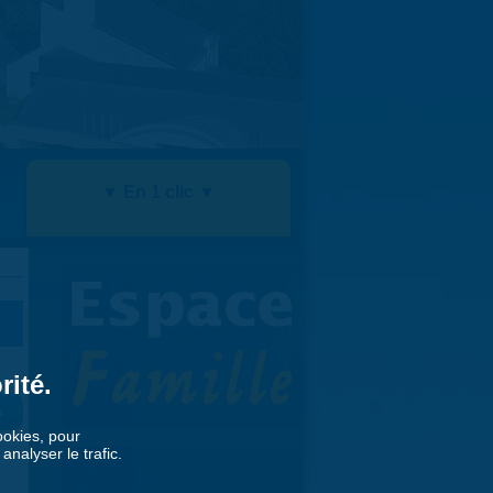
▼ En 1 clic ▼
rité.
»
cookies, pour
nalyser le trafic.