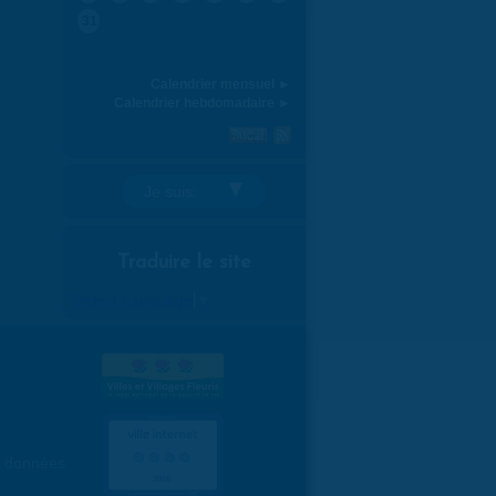
31
Calendrier mensuel ►
Calendrier hebdomadaire ►
Je suis:
Traduire le site
Select Language
▼
es données