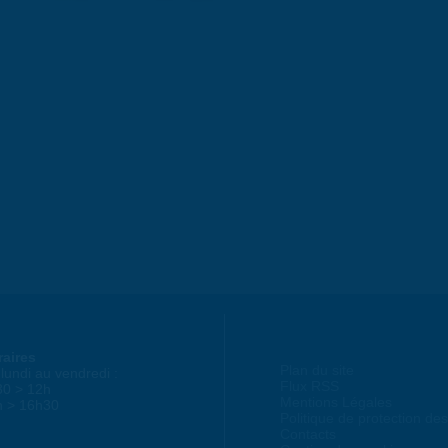
raires
Plan du site
lundi au vendredi :
Flux RSS
30 > 12h
Mentions Légales
h > 16h30
Politique de protection d
Contacts