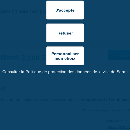
ANCHE 7 JUIN 2026 | 17:30
Mardi 2 juin 2026
Suiv. 
Consulter la Politique de protection des données de la ville de Saran
NT
art d'une manifestation ou d'un événement ?
Remplissez le formulaire 
Dernière mise à jour : 01 janvier 1
Partager
Suivre @VilleS