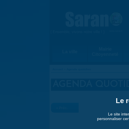
Aller au contenu principal
{ Ensemble, vivons notre ville ! }
www.saran.fr
Mairie
La ville
Citoyenneté
Accueil
»
Agenda quotidien
VOUS ÊTES ICI
AGENDA QUOTI
Le r
« Préc.
Le site inte
personnaliser cer