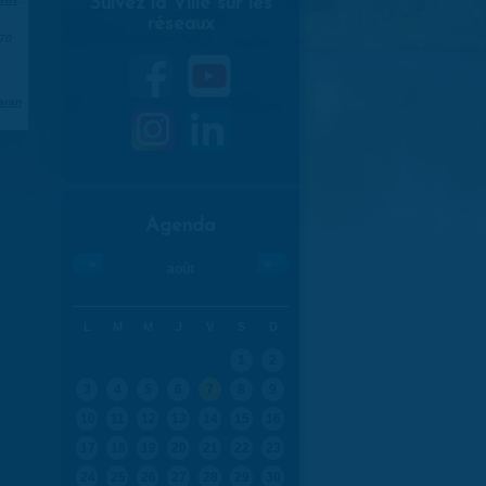
Suivez la Ville sur les
réseaux
970
aran
Agenda
«
»
août
L
M
M
J
V
S
D
1
2
3
4
5
6
7
8
9
10
11
12
13
14
15
16
17
18
19
20
21
22
23
24
25
26
27
28
29
30