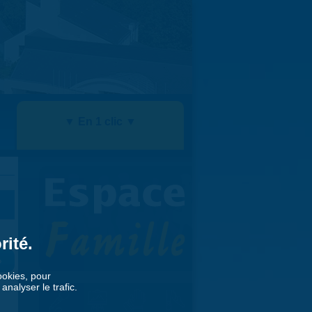
▼ En 1 clic ▼
rité.
»
cookies, pour
nalyser le trafic.