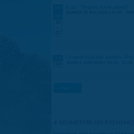
Expo "Regard sur le passé"
MAI
-
SAMEDI 30 MAI 2026 | 14:00
-
DIM
JUIN
30
-
07
Le week end des ateliers - Pr
JUIN
JEUDI 4 JUIN 2026 |
19:30
-
21:30
04
« Préc.
SOUMETTRE UN ÉVÉNEME
Associations, vous souhaitez nous faire p