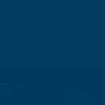
raires
Plan du site
lundi au vendredi :
Flux RSS
30 > 12h
Mentions Légales
h > 16h30
Politique de protection d
Contacts