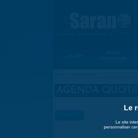
Aller au contenu principal
{ Ensemble, vivons notre ville ! }
www.saran.fr
Mairie
La ville
Citoyenneté
Accueil
»
Agenda quotidien
VOUS ÊTES ICI
AGENDA QUOTI
Le r
« Préc.
Le site inte
personnaliser cer