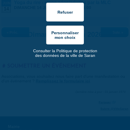
Yoga du rire - stage ados/adultes par la MLC
JUIN
DIMANCHE 14 JUIN 2026 |
14:00
-
18:00
14
« Préc.
Dimanche 14 juin 2026
Suiv. »
Consulter la Politique de protection
des données de la ville de Saran
SOUMETTRE UN ÉVÉNEMENT
Associations, vous souhaitez nous faire part d'une manifestation ou
d'un événement ?
Remplissez le formulaire ici
.
Dernière mise à jour : 01 janvier 1970
Partager
Suivre @VilleSaran
Mairie