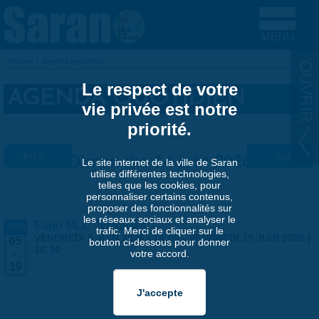
Aller au contenu principal
Accueil
»
Agenda quotidien
VOUS ÊTES ICI
Le respect de votre
AGENDA QUOTIDIEN
vie privée est notre
priorité.
« Préc.
Dimanche 14 juin 2026
Suiv. »
Le site internet de la ville de Saran
utilise différentes technologies,
telles que les cookies, pour
personnaliser certains contenus,
proposer des fonctionnalités sur
les réseaux sociaux et analyser le
Expo MLC "Voyages"
JUIN
trafic. Merci de cliquer sur le
VENDREDI 5 JUIN 2026 | 14:00
-
VENDREDI 19 JUIN 2026 |
05
bouton ci-dessous pour donner
18:30
votre accord.
-
19