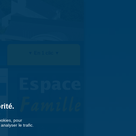
▼ En 1 clic ▼
rité.
»
cookies, pour
nalyser le trafic.