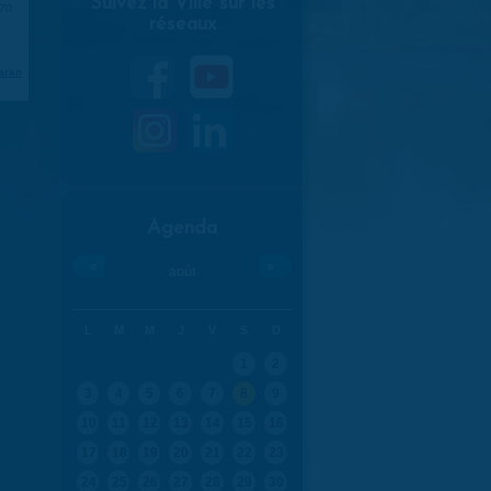
Suivez la Ville sur les
970
réseaux
aran
Agenda
«
»
août
L
M
M
J
V
S
D
1
2
3
4
5
6
7
8
9
10
11
12
13
14
15
16
17
18
19
20
21
22
23
24
25
26
27
28
29
30