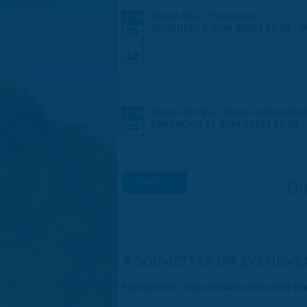
Expo MLC "Voyages"
JUIN
VENDREDI 5 JUIN 2026 | 14:00
-
V
05
-
19
Yoga du rire - stage ados/adul
JUIN
DIMANCHE 14 JUIN 2026 |
14:00
14
« Préc.
Di
SOUMETTRE UN ÉVÉNEME
Associations, vous souhaitez nous faire p