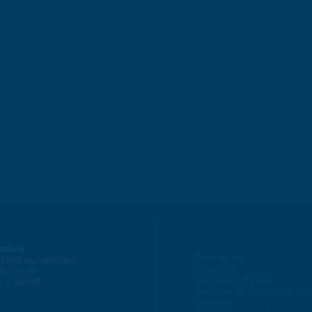
raires
Plan du site
lundi au vendredi :
Flux RSS
30 > 12h
Mentions Légales
h > 16h30
Politique de protection d
Contacts