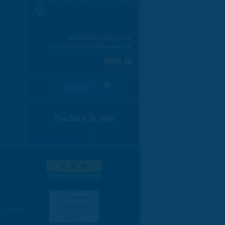
31
Calendrier mensuel ►
Calendrier hebdomadaire ►
Je suis:
Traduire le site
Select Language
▼
es données