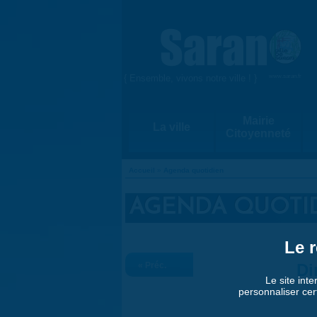
Aller au contenu principal
{ Ensemble, vivons notre ville ! }
www.saran.fr
Mairie
La ville
Citoyenneté
Accueil
»
Agenda quotidien
VOUS ÊTES ICI
AGENDA QUOTI
Le r
« Préc.
Di
Le site inte
personnaliser cer