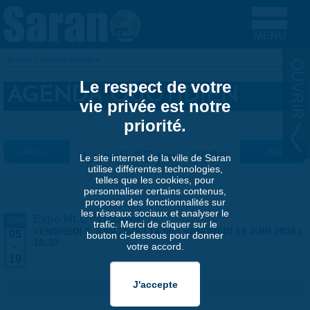
Aller au contenu principal
Accueil
»
Agenda quotidien
VOUS ÊTES ICI
Le respect de votre
AGENDA QUOTIDIEN
vie privée est notre
priorité.
« Préc.
Lundi 15 juin 2026
Suiv. »
Le site internet de la ville de Saran
utilise différentes technologies,
telles que les cookies, pour
personnaliser certains contenus,
proposer des fonctionnalités sur
les réseaux sociaux et analyser le
Expo MLC "Voyages"
JUIN
trafic. Merci de cliquer sur le
VENDREDI 5 JUIN 2026 | 14:00
-
VENDREDI 19 JUIN 2026 |
05
bouton ci-dessous pour donner
18:30
votre accord.
-
19