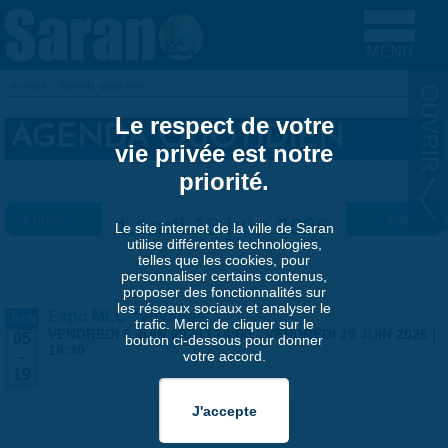
Aller au contenu principal
Accueil
»
Agenda quotidien
VOUS ÊTES ICI
Le respect de votre
AGENDA QUOTIDIEN
vie privée est notre
priorité.
« Préc.
Lundi 15 juin 2026
Suiv. »
Le site internet de la ville de Saran
utilise différentes technologies,
telles que les cookies, pour
personnaliser certains contenus,
proposer des fonctionnalités sur
les réseaux sociaux et analyser le
Expo MLC "Voyages"
JUIN
trafic. Merci de cliquer sur le
VENDREDI 5 JUIN 2026 | 14:00
-
VENDREDI 19 JUIN 2026 |
05
bouton ci-dessous pour donner
18:30
votre accord.
-
19