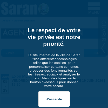
Aller au contenu principal
Accueil
»
Agenda quotidien
VOUS ÊTES ICI
Le respect de votre
AGENDA QUOTIDIEN
vie privée est notre
priorité.
« Préc.
Lundi 15 juin 2026
Suiv. »
Le site internet de la ville de Saran
utilise différentes technologies,
telles que les cookies, pour
personnaliser certains contenus,
proposer des fonctionnalités sur
les réseaux sociaux et analyser le
Expo MLC "Voyages"
JUIN
trafic. Merci de cliquer sur le
VENDREDI 5 JUIN 2026 | 14:00
-
VENDREDI 19 JUIN 2026 |
05
bouton ci-dessous pour donner
18:30
votre accord.
-
19