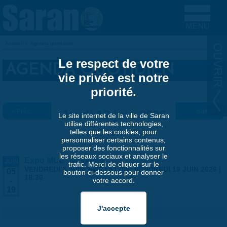
Aller au contenu principal
Accueil
»
Agenda quotidien
VOUS ÊTES ICI
Le respect de votre
AGENDA QUOTIDIEN
vie privée est notre
priorité.
« Préc.
Jeudi 18 juin 2026
Suiv. »
Le site internet de la ville de Saran
utilise différentes technologies,
telles que les cookies, pour
personnaliser certains contenus,
proposer des fonctionnalités sur
les réseaux sociaux et analyser le
Expo MLC "Voyages"
JUIN
trafic. Merci de cliquer sur le
VENDREDI 5 JUIN 2026 | 14:00
-
VENDREDI 19 JUIN 2026 |
05
bouton ci-dessous pour donner
18:30
votre accord.
-
19