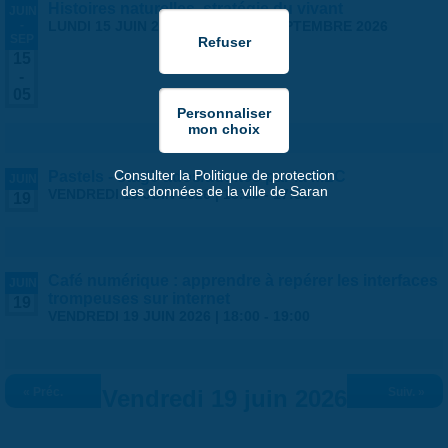
Histoires naturelles, stratégie du vivant
JUIN
-
LUNDI 15 JUIN 2026
-
SAMEDI 5 SEPTEMBRE 2026
SEP
15
-
05
Consulter la Politique de protection
Pastels - stage ados/adultes par la MLC
JUIN
des données de la ville de Saran
VENDREDI 19 JUIN 2026 |
13:30
-
17:30
19
Café numérique : apprendre à repérer les interfaces
JUIN
trompeuses sur internet
19
VENDREDI 19 JUIN 2026 |
18:00
-
19:00
« Préc.
Vendredi 19 juin 2026
Suiv. »