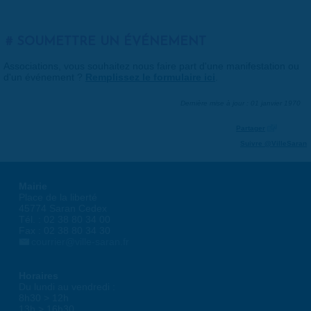
SOUMETTRE UN ÉVÉNEMENT
Associations, vous souhaitez nous faire part d'une manifestation ou
d'un événement ?
Remplissez le formulaire ici
.
Dernière mise à jour : 01 janvier 1970
Partager
Suivre @VilleSaran
Mairie
Place de la liberté
45774 Saran Cedex
Tél. : 02 38 80 34 00
Fax : 02 38 80 34 30
courrier@ville-saran.fr
Horaires
Du lundi au vendredi :
8h30 > 12h
13h > 16h30