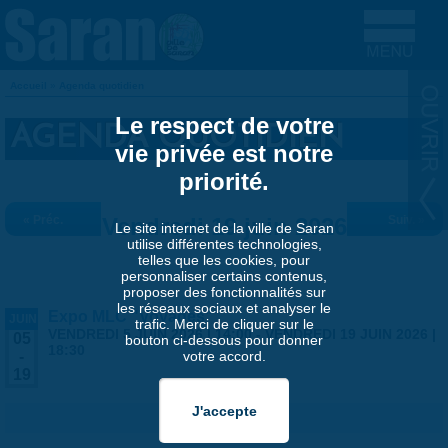
Aller au contenu principal
Accueil
»
Agenda quotidien
VOUS ÊTES ICI
Le respect de votre
AGENDA QUOTIDIEN
vie privée est notre
priorité.
« Préc.
Vendredi 19 juin 2026
Suiv. »
Le site internet de la ville de Saran
utilise différentes technologies,
telles que les cookies, pour
personnaliser certains contenus,
proposer des fonctionnalités sur
les réseaux sociaux et analyser le
Expo MLC "Voyages"
JUIN
trafic. Merci de cliquer sur le
VENDREDI 5 JUIN 2026 | 14:00
-
VENDREDI 19 JUIN 2026 |
05
bouton ci-dessous pour donner
18:30
votre accord.
-
19