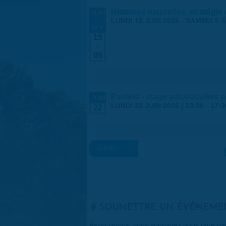
Histoires naturelles, stratégie
JUIN
-
LUNDI 15 JUIN 2026
-
SAMEDI 5 
SEP
15
-
05
Pastels - stage ados/adultes 
JUIN
LUNDI 22 JUIN 2026 |
13:30
-
17:3
22
« Préc.
SOUMETTRE UN ÉVÉNEME
Associations, vous souhaitez nous faire p