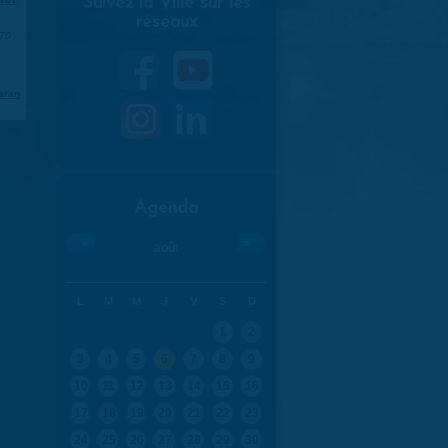
Suivez la Ville sur les
réseaux
970
aran
Agenda
«
»
août
L
M
M
J
V
S
D
1
2
3
4
5
6
7
8
9
10
11
12
13
14
15
16
17
18
19
20
21
22
23
24
25
26
27
28
29
30