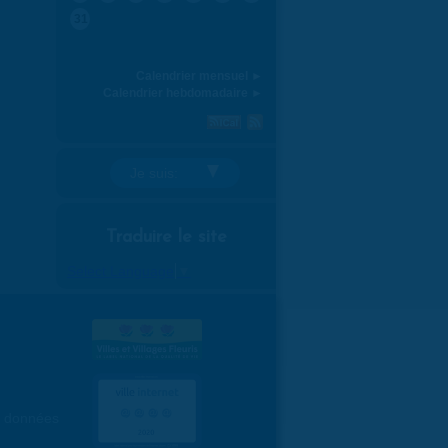
31
Calendrier mensuel ►
Calendrier hebdomadaire ►
Je suis:
Traduire le site
Select Language
▼
es données