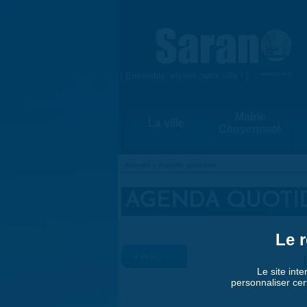
Aller au contenu principal
{ Ensemble, vivons notre ville ! }
www.saran.fr
Mairie
La ville
Citoyenneté
Accueil
»
Agenda quotidien
VOUS ÊTES ICI
AGENDA QUOTI
Le r
« Préc.
Le site inte
personnaliser cer