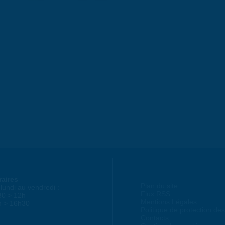
raires
Plan du site
lundi au vendredi :
Flux RSS
30 > 12h
Mentions Légales
h > 16h30
Politique de protection d
Contacts