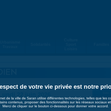
Culture
Urbanisme
Solidarités
Sport
Familles
Travaux
Loisirs
DIEN
espect de votre vie privée est notre prio
Lundi 22 juin 2026
Suiv. 
rnet de la ville de Saran utilise différentes technologies, telles que les 
tains contenus, proposer des fonctionnalités sur les réseaux sociaux et a
Merci de cliquer sur le bouton ci-dessous pour donner votre accord.