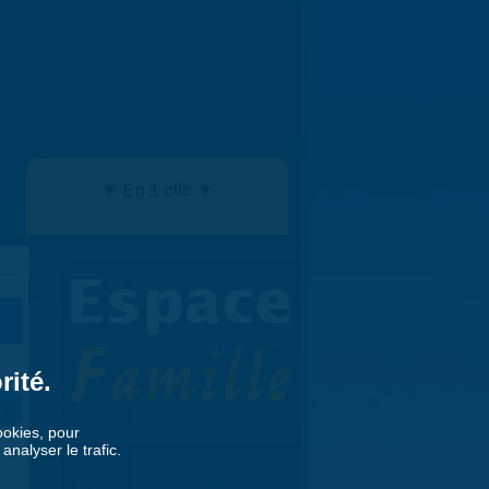
▼ En 1 clic ▼
rité.
»
cookies, pour
nalyser le trafic.