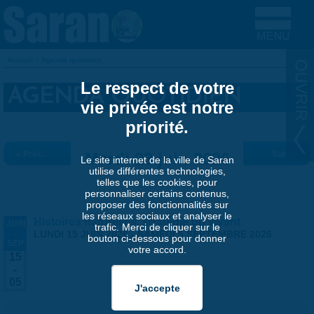
Aller au contenu principal
Accueil
»
Agenda quotidien
VOUS ÊTES ICI
Le respect de votre
AGENDA QUOTIDIEN
vie privée est notre
priorité.
« Préc.
Mardi 23 juin 2026
Suiv. »
Le site internet de la ville de Saran
utilise différentes technologies,
telles que les cookies, pour
personnaliser certains contenus,
proposer des fonctionnalités sur
les réseaux sociaux et analyser le
Histoires naturelles, stratégie du vivant
JUIN
trafic. Merci de cliquer sur le
-
LUNDI 15 JUIN 2026
-
SAMEDI 5 SEPTEMBRE 2026
bouton ci-dessous pour donner
SEP
votre accord.
15
-
05