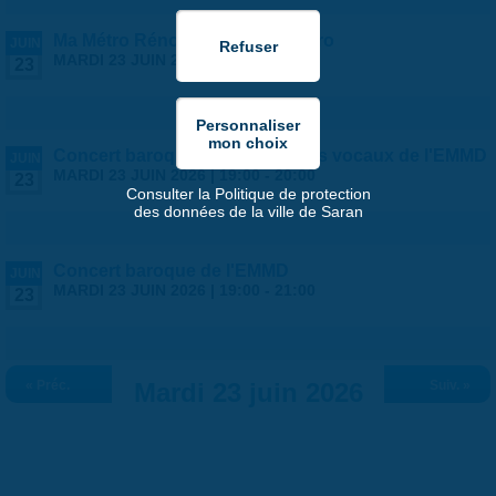
Ma Métro Rénov' et le Quid Copro
JUIN
MARDI 23 JUIN 2026 |
17:30
-
20:00
23
Concert baroque des ensembles vocaux de l'EMMD
JUIN
MARDI 23 JUIN 2026 |
19:00
-
20:00
23
Consulter la Politique de protection
des données de la ville de Saran
Concert baroque de l'EMMD
JUIN
MARDI 23 JUIN 2026 |
19:00
-
21:00
23
« Préc.
Mardi 23 juin 2026
Suiv. »