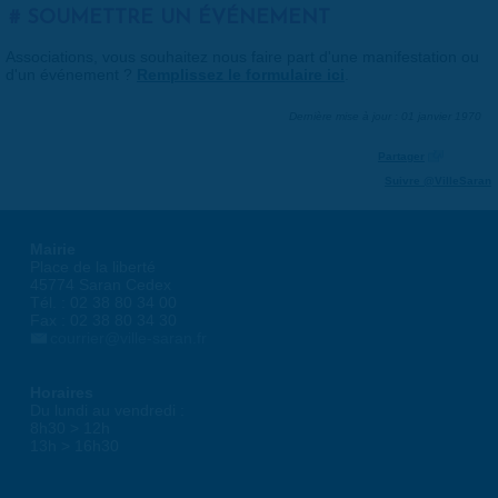
SOUMETTRE UN ÉVÉNEMENT
Associations, vous souhaitez nous faire part d'une manifestation ou
d'un événement ?
Remplissez le formulaire ici
.
Dernière mise à jour : 01 janvier 1970
Partager
Suivre @VilleSaran
Mairie
Place de la liberté
45774 Saran Cedex
Tél. : 02 38 80 34 00
Fax : 02 38 80 34 30
courrier@ville-saran.fr
Horaires
Du lundi au vendredi :
8h30 > 12h
13h > 16h30