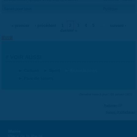
Saran pour tous
Politique
…
« premier
‹ précédent
1
2
3
4
5
suivant ›
PAGES
dernier »
VOIR AUSSI
Culture
Sport
Associations
Parc de loisirs
Dernière mise à jour : 01 janvier 1970
Partager
Suivre @VilleSaran
Mairie
Place de la liberté