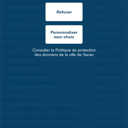
USM Saran Basketball
Sport
USM Saran Badminton
Sport
USM bike trial
Sport
Union Local CGT Fleury-Saran
Professionnelles
Un arc-en-ciel pour Clara
Solidarité - Santé
Tro Mad
Culture
Consulter la Politique de protection
des données de la ville de Saran
Tout lire tout écrire
Solidarité - Santé
Théâtre de la Tête Noire
Culture
SOS Globi Centre Val de Loire
Solidarité - Santé
SLAC - Saran Loiret Athlétic Club
Sport
Siromagus
Socio-culturelles
Selepak Franco-Khmer
Loisirs
Secours Populaire Français - Fédération du Loiret
Solidarité - Santé
Secours Populaire Français - Comité de Saran
Solidarité - Santé
Secouristes Français Croix Blanche Loiret
Solidarité - Santé