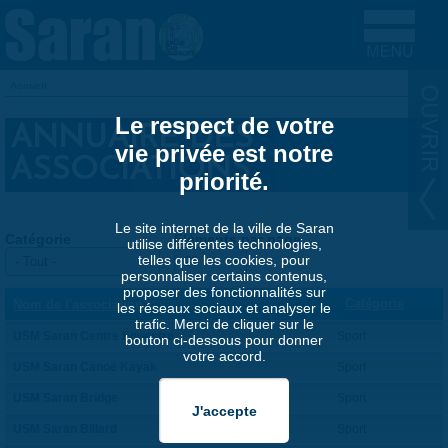
Aller au contenu principal
Accueil
VOUS ÊTES ICI
Le respect de votre
ANNUAIRE DES
vie privée est notre
ASSOCIATIONS
priorité.
Le site internet de la ville de Saran
Catégorie
Éléments par page
utilise différentes technologies,
telles que les cookies, pour
personnaliser certains contenus,
proposer des fonctionnalités sur
Catégorie
Nom de l'association
les réseaux sociaux et analyser le
trafic. Merci de cliquer sur le
USM Saran Centre Équestre
Sport
bouton ci-dessous pour donner
votre accord.
USM Saran Canoë Kayak
Sport
USM Saran Bridge
Sport
USM Saran Billard
Sport