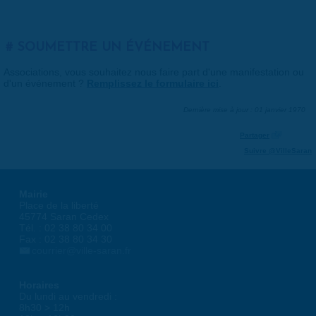
SOUMETTRE UN ÉVÉNEMENT
Associations, vous souhaitez nous faire part d'une manifestation ou
d'un événement ?
Remplissez le formulaire ici
.
Dernière mise à jour : 01 janvier 1970
Partager
Suivre @VilleSaran
Mairie
Place de la liberté
45774 Saran Cedex
Tél. : 02 38 80 34 00
Fax : 02 38 80 34 30
courrier@ville-saran.fr
Horaires
Du lundi au vendredi :
8h30 > 12h