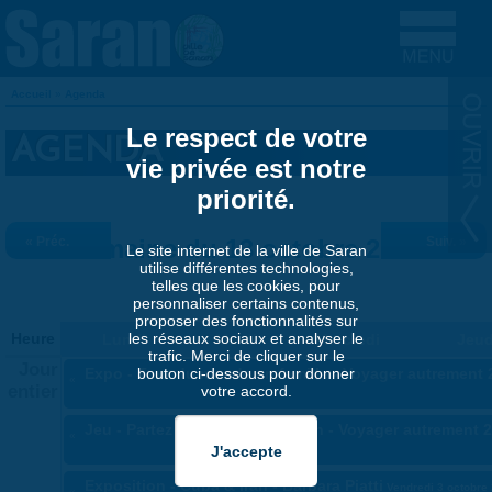
Aller au contenu principal
Accueil
»
Agenda
VOUS ÊTES ICI
Le respect de votre
AGENDA
vie privée est notre
priorité.
« Préc.
Semaine du 13 octobre 2025
Suiv. »
Le site internet de la ville de Saran
utilise différentes technologies,
telles que les cookies, pour
personnaliser certains contenus,
proposer des fonctionnalités sur
les réseaux sociaux et analyser le
Heure
Lundi
Mardi
Mercredi
Jeud
trafic. Merci de cliquer sur le
Jour
bouton ci-dessous pour donner
Expo - Tour du monde en famille - Voyager autrement 
«
entier
votre accord.
Jeu - Partez à l'aventure à Saran - Voyager autrement 
«
Exposition - Cuba & Iran - Barbara Piatti
Vendredi 3 octobre 
«