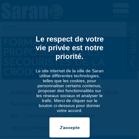
Aller au contenu principal
Accueil
VOUS ÊTES ICI
Le respect de votre
FORMATION PSC1 -
vie privée est notre
PROPOSÉE PAR LES
priorité.
SECOURISTES DE LA
CROIX BLANCHE
Le site internet de la ville de Saran
utilise différentes technologies,
telles que les cookies, pour
personnaliser certains contenus,
proposer des fonctionnalités sur
SAMEDI 11 OCTOBRE 2025 |
8:00
-
18:30
les réseaux sociaux et analyser le
trafic. Merci de cliquer sur le
Renseignements 06 30 65 54 84
bouton ci-dessous pour donner
votre accord.
Mail :
croixblancheloiret@aliceadsl.fr
http://croixblanche45.chez-aliceadsl.fr