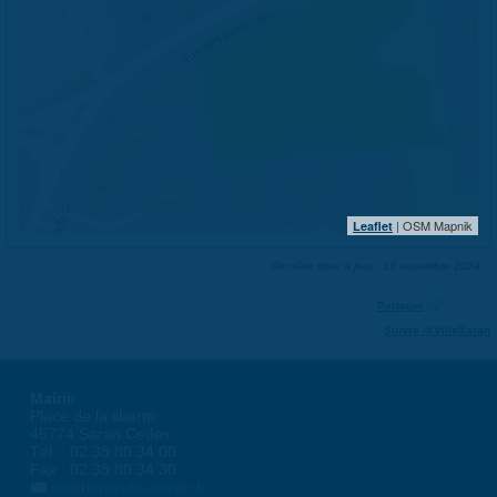
| OSM Mapnik
Leaflet
Dernière mise à jour : 13 novembre 2024
Partager
Suivre @VilleSaran
Mairie
Place de la liberté
45774 Saran Cedex
Tél. : 02 38 80 34 00
Fax : 02 38 80 34 30
courrier@ville-saran.fr